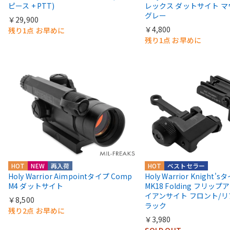
ピース + PTT)
レックス ダットサイト 
グレー
￥29,900
￥4,800
残り1点 お早めに
残り1点 お早めに
HOT
NEW
再入荷
HOT
ベストセラー
Holy Warrior Aimpointタイプ Comp
Holy Warrior Knight's
M4 ダットサイト
MK18 Folding フリップア
イアンサイト フロント/リ
￥8,500
ラック
残り2点 お早めに
￥3,980
SOLD OUT