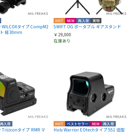
HOT
NEW
再入荷
実物
ior WILCOXタイプ CompM2
SWIFT OG ポータブル ギアスタンド
ント 経30mm
￥29,000
在庫あり
再入荷
HOT
ベストセラー
NEW
再入荷
or Trijiconタイプ RMR マ
Holy Warrior EOtechタイプ 551 旧型