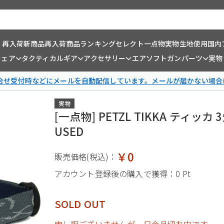
・再入荷
新商品
再入荷商品
ランキング
セレクト一点物
実物生地使用
国内
ウェア
タクティカルギア
アクセサリー
エアソフトガンパーツ
実物
問合せ受付時などにメールを自動配信しています。メールが届かない場合
実物
[一点物] PETZL TIKKA ティッカ
USED
￥0
販売価格(税込)：
アカウント登録後の購入で獲得：
0 Pt
SOLD OUT