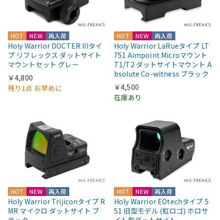
HOT
NEW
再入荷
HOT
NEW
再入荷
Holy Warrior DOCTER IIIタイ
Holy Warrior LaRueタイプ LT
プ リフレックス ダットサイト
751 Aimpoint Microマウント
マウントセット グレー
T1/T2 ダットサイトマウント A
bsolute Co-witness ブラック
￥4,800
￥4,500
残り1点 お早めに
在庫あり
HOT
NEW
再入荷
HOT
NEW
再入荷
Holy Warrior Trijiconタイプ R
Holy Warrior EOtechタイプ 5
MR マイクロ ダットサイト ブ
51 旧型モデル (虹ロゴ) ホロサ
ラック
イト型ダットサイト