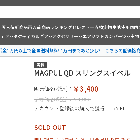
・再入荷
新商品
再入荷商品
ランキング
セレクト一点物
実物生地使用
国内
ウェア
タクティカルギア
アクセサリー
エアソフトガンパーツ
実物
金1万円以上で全国送料無料! 1万円まであと少し? こちらの低価格
実物
MAGPUL QD スリングスイベル
￥3,400
販売価格(税込)：
参考価格(税込)：
￥4,000
アカウント登録後の購入で獲得：
155 Pt
SOLD OUT
申し訳ございませんが、只今品切れ中です。