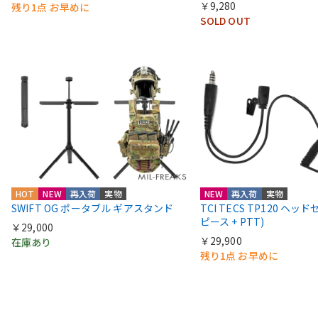
￥9,280
残り1点 お早めに
SOLD OUT
HOT
NEW
再入荷
実物
NEW
再入荷
実物
SWIFT OG ポータブル ギアスタンド
TCI TECS TP120 ヘッ
ピース + PTT)
￥29,000
￥29,900
在庫あり
残り1点 お早めに