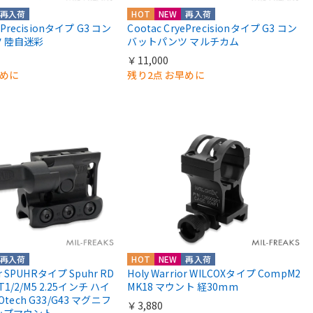
再入荷
HOT
NEW
再入荷
yePrecisionタイプ G3 コン
Cootac CryePrecisionタイプ G3 コン
 陸自迷彩
バットパンツ マルチカム
￥11,000
早めに
残り2点 お早めに
再入荷
HOT
NEW
再入荷
or SPUHRタイプ Spuhr RD
Holy Warrior WILCOXタイプ CompM2
 T1/2/M5 2.25インチ ハイ
MK18 マウント 経30mm
Otech G33/G43 マグニフ
￥3,880
ップマウント