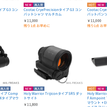
NEW
再入荷
HOT
NEW
nタイプ G3 コン
Cootac CryePrecisionタイプ G3 コン
Cootac Cr
バットシャツ マルチカム
バットパンツ
￥11,000
￥11,000
残り1点 お早めに
残り1点 お
再入荷
NEW
再入荷
HOT
NEW
ntタイプ Comp
Holy Warrior Trijiconタイプ SRS ダッ
Holy Warri
COXタイプマウ
トサイト
F Aimpoint
マウント + E
￥11,800
ァイア フリ