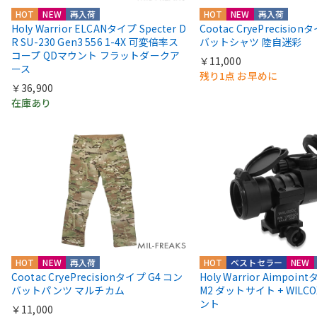
HOT
NEW
再入荷
HOT
NEW
再入荷
Holy Warrior ELCANタイプ Specter D
Cootac CryePrecisio
R SU-230 Gen3 556 1-4X 可変倍率ス
バットシャツ 陸自迷彩
コープ QDマウント フラットダークア
￥11,000
ース
残り1点 お早めに
￥36,900
在庫あり
HOT
NEW
再入荷
HOT
ベストセラー
NEW
Cootac CryePrecisionタイプ G4 コン
Holy Warrior Aimpoi
バットパンツ マルチカム
M2 ダットサイト + WIL
ント
￥11,000