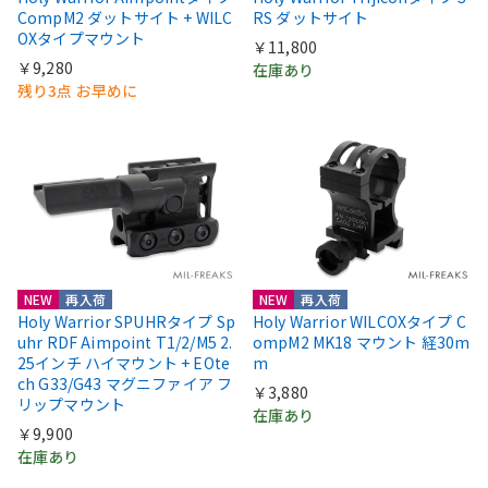
CompM2 ダットサイト + WILC
RS ダットサイト
OXタイプマウント
￥11,800
￥9,280
在庫あり
残り3点 お早めに
NEW
再入荷
NEW
再入荷
Holy Warrior SPUHRタイプ Sp
Holy Warrior WILCOXタイプ C
uhr RDF Aimpoint T1/2/M5 2.
ompM2 MK18 マウント 経30m
25インチ ハイマウント + EOte
m
ch G33/G43 マグニファイア フ
￥3,880
リップマウント
在庫あり
￥9,900
在庫あり