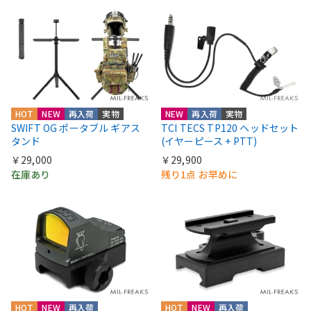
HOT
NEW
再入荷
実物
NEW
再入荷
実物
SWIFT OG ポータブル ギアス
TCI TECS TP120 ヘッドセット
タンド
(イヤーピース + PTT)
￥29,000
￥29,900
在庫あり
残り1点 お早めに
HOT
NEW
再入荷
HOT
NEW
再入荷