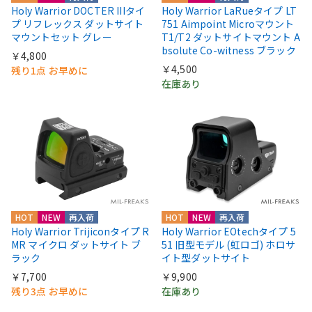
Holy Warrior DOCTER IIIタイ
Holy Warrior LaRueタイプ LT
プ リフレックス ダットサイト
751 Aimpoint Microマウント
マウントセット グレー
T1/T2 ダットサイトマウント A
bsolute Co-witness ブラック
￥4,800
￥4,500
残り1点 お早めに
在庫あり
HOT
NEW
再入荷
HOT
NEW
再入荷
Holy Warrior Trijiconタイプ R
Holy Warrior EOtechタイプ 5
MR マイクロ ダットサイト ブ
51 旧型モデル (虹ロゴ) ホロサ
ラック
イト型ダットサイト
￥7,700
￥9,900
残り3点 お早めに
在庫あり