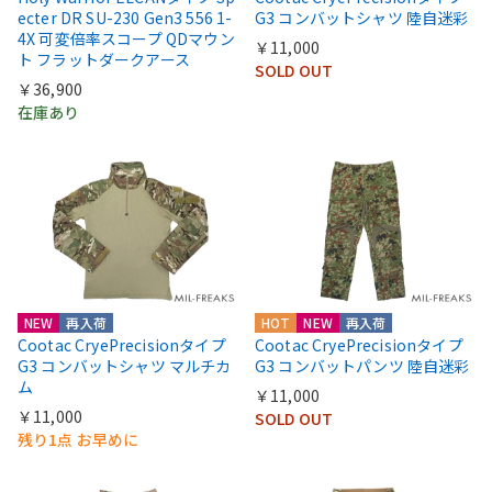
ecter DR SU-230 Gen3 556 1-
G3 コンバットシャツ 陸自迷彩
4X 可変倍率スコープ QDマウン
￥11,000
ト フラットダークアース
SOLD OUT
￥36,900
在庫あり
NEW
再入荷
HOT
NEW
再入荷
Cootac CryePrecisionタイプ
Cootac CryePrecisionタイプ
G3 コンバットシャツ マルチカ
G3 コンバットパンツ 陸自迷彩
ム
￥11,000
￥11,000
SOLD OUT
残り1点 お早めに