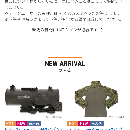
商品についてわからないこと、気になることはこちらで質問して
ください。
ベテランユーザーの皆様、MIL-FREAKSスタッフがお答えします！
※回答者や時期によって回答が変化する質問は避けてください。
新規の質問にはログインが必要です
NEW ARRIVAL
新入荷
HOT
NEW
再入荷
HOT
NEW
再入荷
Holy Warrior ELCANタイプ Sp
Cootac CryePrecisionタイプ