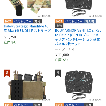
HOT
ベストセラー
実物
HOT
ベストセラー
再入荷
実物
Haley Strategic Mandible 45
BODY ARMOR VENT I.C.E. Ret
度 斜め付け MOLLE ストラップ
ro Fit Kit (GEN II) プレートキ
￥1,250
ャリア ベンチレーション 通気
在庫あり
パネル 2枚セット
サイズ: US-M
￥11,000
在庫あり
HOT
ベストセラー
実物
HOT
ベストセラー
実物