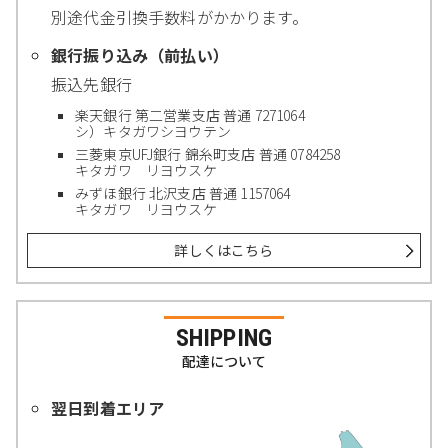
別途代金引換手数料がかかります。
銀行振り込み（前払い）
振込先銀行
楽天銀行 第二営業支店 普通 7271064
シ）キタガワシヨウテン
三菱東京UFJ銀行 錦糸町支店 普通 0784258
キタガワ リヨウスケ
みずほ銀行 北沢支店 普通 1157064
キタガワ リヨウスケ
詳しくはこちら
SHIPPING
配達について
翌日到着エリア