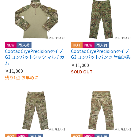
NEW
再入荷
HOT
NEW
再入荷
Cootac CryePrecisionタイプ
Cootac CryePrecisionタイプ
G3 コンバットシャツ マルチカ
G3 コンバットパンツ 陸自迷彩
ム
￥11,000
￥11,000
SOLD OUT
残り1点 お早めに
HOT
NEW
再入荷
HOT
NEW
再入荷