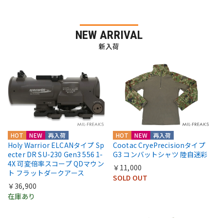
NEW ARRIVAL
新入荷
HOT
NEW
再入荷
HOT
NEW
再入荷
Holy Warrior ELCANタイプ Sp
Cootac CryePrecisionタイプ
ecter DR SU-230 Gen3 556 1-
G3 コンバットシャツ 陸自迷彩
4X 可変倍率スコープ QDマウン
￥11,000
ト フラットダークアース
SOLD OUT
￥36,900
在庫あり