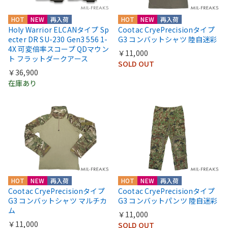
HOT
NEW
再入荷
HOT
NEW
再入荷
Holy Warrior ELCANタイプ Sp
Cootac CryePrecisionタイプ
ecter DR SU-230 Gen3 556 1-
G3 コンバットシャツ 陸自迷彩
4X 可変倍率スコープ QDマウン
￥11,000
ト フラットダークアース
SOLD OUT
￥36,900
在庫あり
HOT
NEW
再入荷
HOT
NEW
再入荷
Cootac CryePrecisionタイプ
Cootac CryePrecisionタイプ
G3 コンバットシャツ マルチカ
G3 コンバットパンツ 陸自迷彩
ム
￥11,000
￥11,000
SOLD OUT