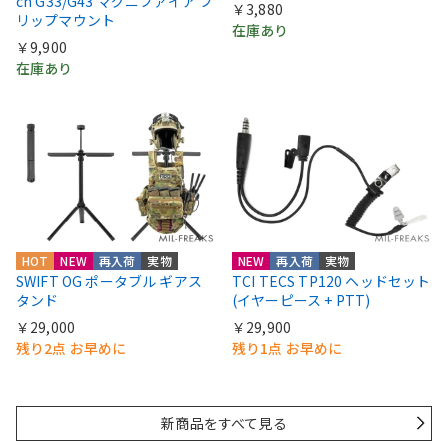
ch G33/G43 マグニファイア フ
￥3,880
リップマウント
在庫あり
￥9,900
在庫あり
HOT
NEW
再入荷
実物
NEW
再入荷
実物
SWIFT OG ポータブル ギアス
TCI TECS TP120 ヘッドセット
タンド
(イヤーピース + PTT)
￥29,000
￥29,900
残り2点 お早めに
残り1点 お早めに
新商品をすべて見る