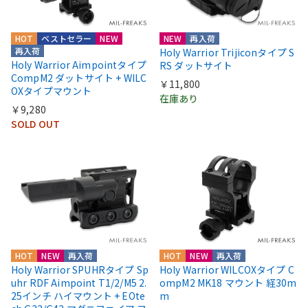
HOT
ベストセラー
NEW
NEW
再入荷
再入荷
Holy Warrior Trijiconタイプ S
Holy Warrior Aimpointタイプ
RS ダットサイト
CompM2 ダットサイト + WILC
￥11,800
OXタイプマウント
在庫あり
￥9,280
SOLD OUT
HOT
NEW
再入荷
HOT
NEW
再入荷
Holy Warrior SPUHRタイプ Sp
Holy Warrior WILCOXタイプ C
uhr RDF Aimpoint T1/2/M5 2.
ompM2 MK18 マウント 経30m
25インチ ハイマウント + EOte
m