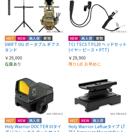
HOT
NEW
再入荷
実物
NEW
再入荷
実物
SWIFT OG ポータブル ギアス
TCI TECS TP120 ヘッドセット
タンド
(イヤーピース + PTT)
￥29,000
￥29,900
在庫あり
残り1点 お早めに
HOT
NEW
再入荷
HOT
NEW
再入荷
Holy Warrior DOCTER IIIタイ
Holy Warrior LaRueタイプ LT