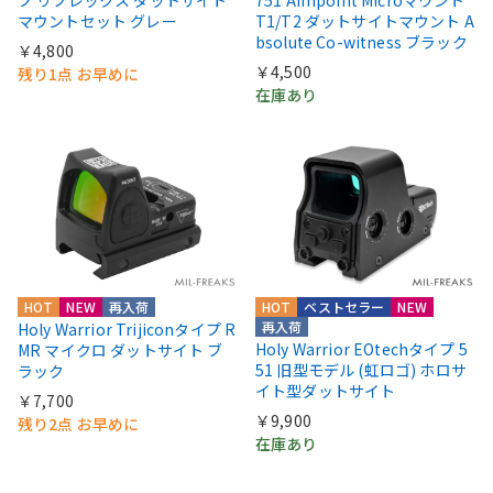
プ リフレックス ダットサイト
751 Aimpoint Microマウント
マウントセット グレー
T1/T2 ダットサイトマウント A
bsolute Co-witness ブラック
￥4,800
￥4,500
残り1点 お早めに
在庫あり
HOT
NEW
再入荷
HOT
ベストセラー
NEW
再入荷
Holy Warrior Trijiconタイプ R
Holy Warrior EOtechタイプ 5
MR マイクロ ダットサイト ブ
51 旧型モデル (虹ロゴ) ホロサ
ラック
イト型ダットサイト
￥7,700
￥9,900
残り2点 お早めに
在庫あり