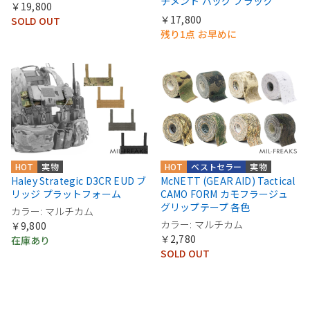
チメント バッグ ブラック
￥19,800
￥17,800
SOLD OUT
残り1点 お早めに
HOT
実物
HOT
ベストセラー
実物
Haley Strategic D3CR EUD ブ
McNETT (GEAR AID) Tactical
リッジ プラットフォーム
CAMO FORM カモフラージュ
グリップテープ 各色
カラー: マルチカム
カラー: マルチカム
￥9,800
￥2,780
在庫あり
SOLD OUT