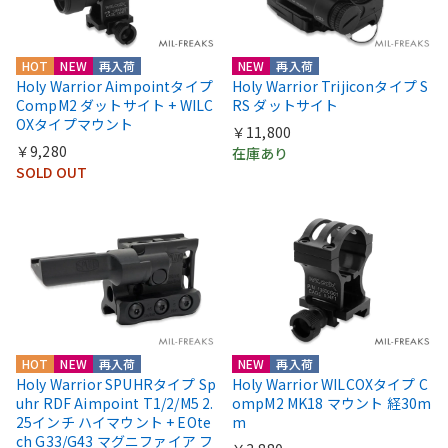
HOT
NEW
再入荷
NEW
再入荷
Holy Warrior Aimpointタイプ
Holy Warrior Trijiconタイプ S
CompM2 ダットサイト + WILC
RS ダットサイト
OXタイプマウント
￥11,800
￥9,280
在庫あり
SOLD OUT
HOT
NEW
再入荷
NEW
再入荷
Holy Warrior SPUHRタイプ Sp
Holy Warrior WILCOXタイプ C
uhr RDF Aimpoint T1/2/M5 2.
ompM2 MK18 マウント 経30m
25インチ ハイマウント + EOte
m
ch G33/G43 マグニファイア フ