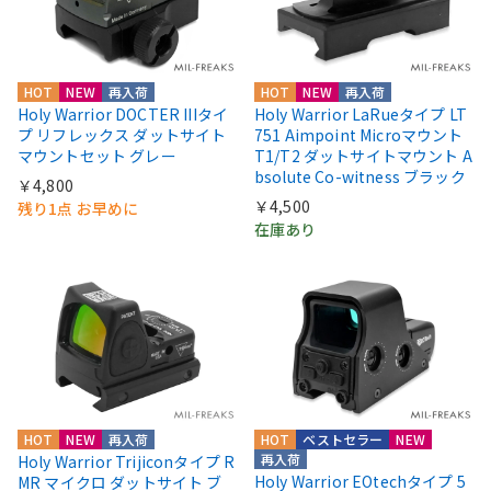
HOT
NEW
再入荷
HOT
NEW
再入荷
Holy Warrior DOCTER IIIタイ
Holy Warrior LaRueタイプ LT
プ リフレックス ダットサイト
751 Aimpoint Microマウント
マウントセット グレー
T1/T2 ダットサイトマウント A
bsolute Co-witness ブラック
￥4,800
￥4,500
残り1点 お早めに
在庫あり
HOT
NEW
再入荷
HOT
ベストセラー
NEW
再入荷
Holy Warrior Trijiconタイプ R
Holy Warrior EOtechタイプ 5
MR マイクロ ダットサイト ブ