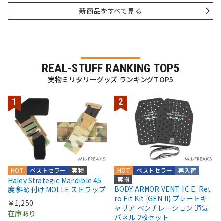
新商品をすべて見る
REAL-STUFF RANKING TOP5
実物ミリタリーグッズ ランキングTOP5
HOT
ベストセラー
実物
HOT
ベストセラー
再入荷
実物
Haley Strategic Mandible 45
BODY ARMOR VENT I.C.E. Ret
度 斜め付け MOLLE ストラップ
ro Fit Kit (GEN II) プレートキ
￥1,250
ャリア ベンチレーション 通気
在庫あり
パネル 2枚セット