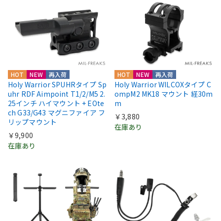
HOT
NEW
再入荷
HOT
NEW
再入荷
Holy Warrior SPUHRタイプ Sp
Holy Warrior WILCOXタイプ C
uhr RDF Aimpoint T1/2/M5 2.
ompM2 MK18 マウント 経30m
25インチ ハイマウント + EOte
m
ch G33/G43 マグニファイア フ
￥3,880
リップマウント
在庫あり
￥9,900
在庫あり