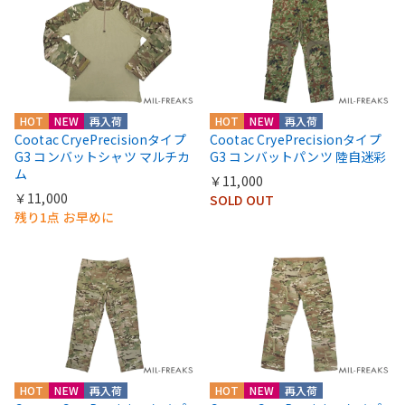
HOT
NEW
再入荷
HOT
NEW
再入荷
Cootac CryePrecisionタイプ
Cootac CryePrecisionタイプ
G3 コンバットシャツ マルチカ
G3 コンバットパンツ 陸自迷彩
ム
￥11,000
￥11,000
SOLD OUT
残り1点 お早めに
HOT
NEW
再入荷
HOT
NEW
再入荷