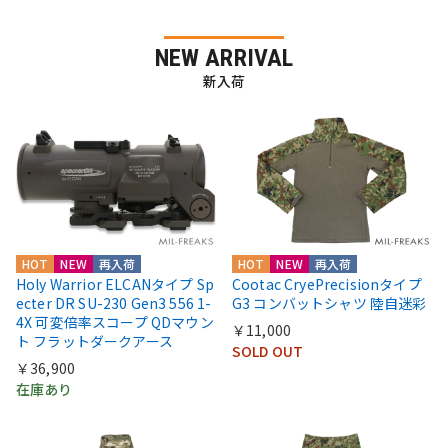
NEW ARRIVAL
新入荷
HOT
NEW
再入荷
HOT
NEW
再入荷
Holy Warrior ELCANタイプ Sp
Cootac CryePrecisionタイプ
ecter DR SU-230 Gen3 556 1-
G3 コンバットシャツ 陸自迷彩
4X 可変倍率スコープ QDマウン
￥11,000
ト フラットダークアース
SOLD OUT
￥36,900
在庫あり