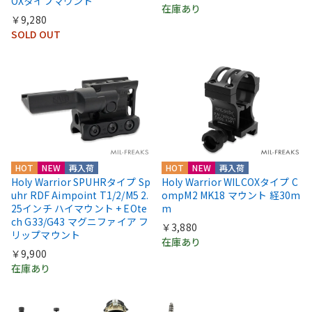
OXタイプマウント
在庫あり
￥9,280
SOLD OUT
HOT
NEW
再入荷
HOT
NEW
再入荷
Holy Warrior SPUHRタイプ Sp
Holy Warrior WILCOXタイプ C
uhr RDF Aimpoint T1/2/M5 2.
ompM2 MK18 マウント 経30m
25インチ ハイマウント + EOte
m
ch G33/G43 マグニファイア フ
￥3,880
リップマウント
在庫あり
￥9,900
在庫あり