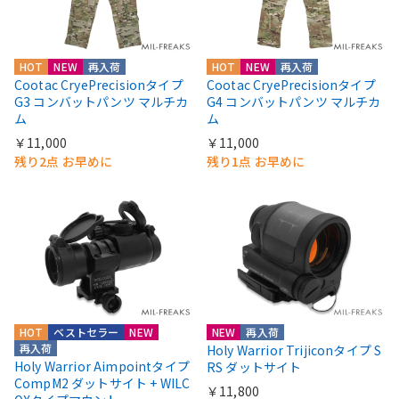
HOT
NEW
再入荷
HOT
NEW
再入荷
Cootac CryePrecisionタイプ
Cootac CryePrecisionタイプ
G3 コンバットパンツ マルチカ
G4 コンバットパンツ マルチカ
ム
ム
￥11,000
￥11,000
残り2点 お早めに
残り1点 お早めに
HOT
ベストセラー
NEW
NEW
再入荷
再入荷
Holy Warrior Trijiconタイプ S
Holy Warrior Aimpointタイプ
RS ダットサイト
CompM2 ダットサイト + WILC
￥11,800