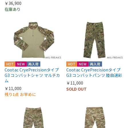
￥36,900
在庫あり
HOT
NEW
再入荷
HOT
NEW
再入荷
Cootac CryePrecisionタイプ
Cootac CryePrecisionタイプ
G3 コンバットシャツ マルチカ
G3 コンバットパンツ 陸自迷彩
ム
￥11,000
￥11,000
SOLD OUT
残り1点 お早めに