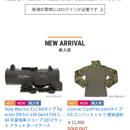
新規の質問にはログインが必要です
NEW ARRIVAL
新入荷
HOT
NEW
再入荷
HOT
NEW
再入荷
Holy Warrior ELCANタイプ Sp
Cootac CryePrecisionタイプ
ecter DR SU-230 Gen3 556 1-
G3 コンバットシャツ 陸自迷彩
4X 可変倍率スコープ QDマウン
￥11,000
ト フラットダークアース
SOLD OUT