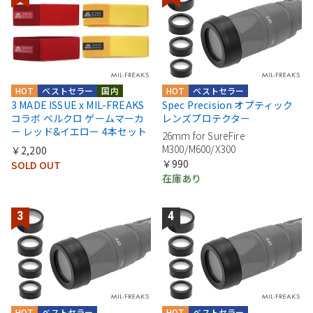
HOT
ベストセラー
国内
HOT
ベストセラー
3 MADE ISSUE x MIL-FREAKS
Spec Precision オプティック
コラボ ベルクロ ゲームマーカ
レンズプロテクター
ー レッド&イエロー 4本セット
26mm for SureFire
M300/M600/X300
￥2,200
￥990
SOLD OUT
在庫あり
HOT
ベストセラー
HOT
ベストセラー