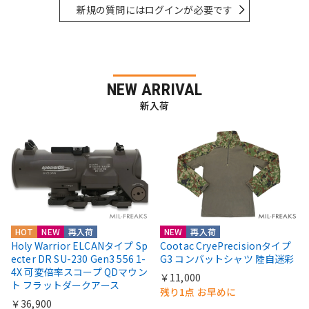
新規の質問にはログインが必要です
NEW ARRIVAL
新入荷
HOT
NEW
再入荷
NEW
再入荷
Holy Warrior ELCANタイプ Sp
Cootac CryePrecisionタイプ
ecter DR SU-230 Gen3 556 1-
G3 コンバットシャツ 陸自迷彩
4X 可変倍率スコープ QDマウン
￥11,000
ト フラットダークアース
残り1点 お早めに
￥36,900