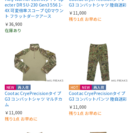
ecter DR SU-230 Gen3 556 1-
G3 コンバットシャツ 陸自迷彩
4X 可変倍率スコープ QDマウン
￥11,000
ト フラットダークアース
残り1点 お早めに
￥36,900
在庫あり
NEW
再入荷
HOT
NEW
再入荷
Cootac CryePrecisionタイプ
Cootac CryePrecisionタイプ
G3 コンバットシャツ マルチカ
G3 コンバットパンツ 陸自迷彩
ム
￥11,000
￥11,000
残り1点 お早めに
残り1点 お早めに