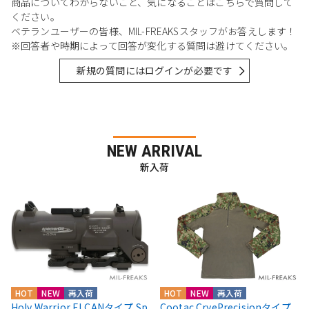
商品についてわからないこと、気になることはこちらで質問して
ください。
ベテランユーザーの皆様、MIL-FREAKSスタッフがお答えします！
※回答者や時期によって回答が変化する質問は避けてください。
新規の質問にはログインが必要です
NEW ARRIVAL
新入荷
HOT
NEW
再入荷
HOT
NEW
再入荷
Holy Warrior ELCANタイプ Sp
Cootac CryePrecisionタイプ