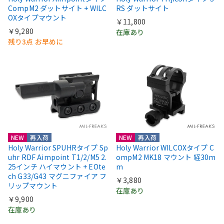
CompM2 ダットサイト + WILC
RS ダットサイト
OXタイプマウント
￥11,800
￥9,280
在庫あり
残り3点 お早めに
NEW
再入荷
NEW
再入荷
Holy Warrior SPUHRタイプ Sp
Holy Warrior WILCOXタイプ C
uhr RDF Aimpoint T1/2/M5 2.
ompM2 MK18 マウント 経30m
25インチ ハイマウント + EOte
m
ch G33/G43 マグニファイア フ
￥3,880
リップマウント
在庫あり
￥9,900
在庫あり