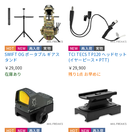
HOT
NEW
再入荷
実物
NEW
再入荷
実物
SWIFT OG ポータブル ギアス
TCI TECS TP120 ヘッドセット
タンド
(イヤーピース + PTT)
￥29,000
￥29,900
在庫あり
残り1点 お早めに
HOT
NEW
再入荷
HOT
NEW
再入荷