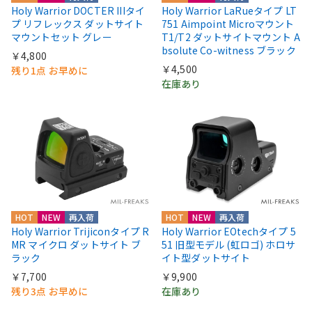
Holy Warrior DOCTER IIIタイ
Holy Warrior LaRueタイプ LT
プ リフレックス ダットサイト
751 Aimpoint Microマウント
マウントセット グレー
T1/T2 ダットサイトマウント A
bsolute Co-witness ブラック
￥4,800
￥4,500
残り1点 お早めに
在庫あり
HOT
NEW
再入荷
HOT
NEW
再入荷
Holy Warrior Trijiconタイプ R
Holy Warrior EOtechタイプ 5
MR マイクロ ダットサイト ブ
51 旧型モデル (虹ロゴ) ホロサ
ラック
イト型ダットサイト
￥7,700
￥9,900
残り3点 お早めに
在庫あり