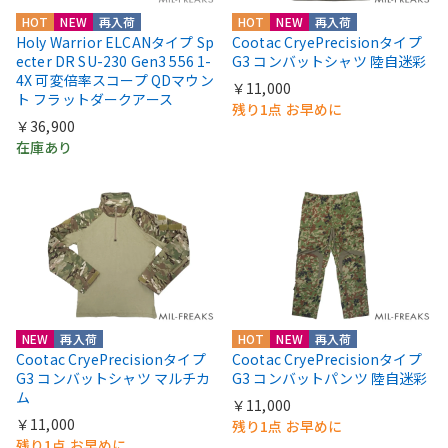
HOT
NEW
再入荷
HOT
NEW
再入荷
Holy Warrior ELCANタイプ Sp
Cootac CryePrecisionタイプ
ecter DR SU-230 Gen3 556 1-
G3 コンバットシャツ 陸自迷彩
4X 可変倍率スコープ QDマウン
￥11,000
ト フラットダークアース
残り1点 お早めに
￥36,900
在庫あり
NEW
再入荷
HOT
NEW
再入荷
Cootac CryePrecisionタイプ
Cootac CryePrecisionタイプ
G3 コンバットシャツ マルチカ
G3 コンバットパンツ 陸自迷彩
ム
￥11,000
￥11,000
残り1点 お早めに
残り1点 お早めに