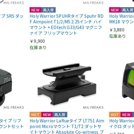
NEW
再入荷
NEW
再入荷
nタイプ SRS ダッ
Holy Warrior SPUHRタイプ Spuhr RD
Holy Warr
F Aimpoint T1/2/M5 2.25インチ ハイ
MK18 マウ
マウント + EOtech G33/G43 マグニフ
￥3,880
ァイア フリップマウント
在庫あり
￥9,900
在庫あり
HOT
NEW
再入荷
HOT
NEW
IIIタイプ リフ
Holy Warrior LaRueタイプ LT751 Aim
Holy Warri
マウントセット
point Microマウント T1/T2 ダットサ
イクロ ダッ
イトマウント Absolute Co-witness ブ