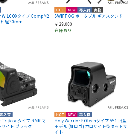
HOT
NEW
再入荷
実物
ior WILCOXタイプ CompM2
SWIFT OG ポータブル ギアスタンド
ント 経30mm
￥29,000
在庫あり
再入荷
HOT
NEW
再入荷
or Trijiconタイプ RMR マ
Holy Warrior EOtechタイプ 551 旧型
トサイト ブラック
モデル (虹ロゴ) ホロサイト型ダットサ
イト