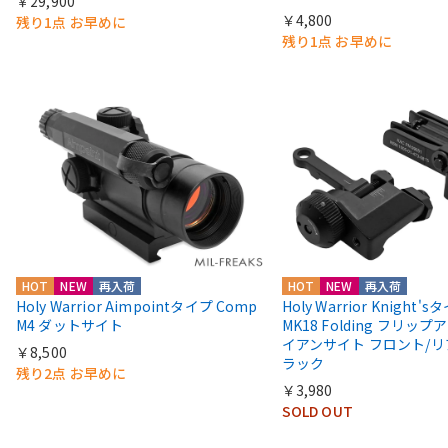
￥29,900
￥4,800
残り1点 お早めに
残り1点 お早めに
HOT
NEW
再入荷
HOT
NEW
再入荷
Holy Warrior Aimpointタイプ Comp
Holy Warrior Knight's
M4 ダットサイト
MK18 Folding フリップア
イアンサイト フロント/リ
￥8,500
ラック
残り2点 お早めに
￥3,980
SOLD OUT