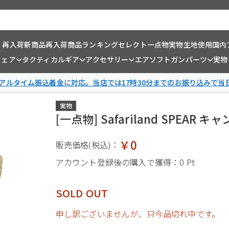
・再入荷
新商品
再入荷商品
ランキング
セレクト一点物
実物生地使用
国内
ウェア
タクティカルギア
アクセサリー
エアソフトガンパーツ
実物
リアルタイム振込着金に対応。当店では17時30分までのお振り込みで当
実物
[一点物] Safariland SPEAR
￥0
販売価格(税込)：
アカウント登録後の購入で獲得：
0 Pt
SOLD OUT
申し訳ございませんが、只今品切れ中です。