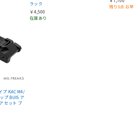
￥7,700
ラック
残り3点 お
￥4,500
在庫あり
タイプ KAC M4/
ップ BUIS ア
ア セット ブ