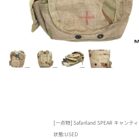
[一点物] Safariland SPEAR キャ
状態:USED