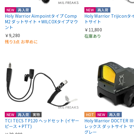
NEW
再入荷
NEW
再入荷
Holy Warrior Aimpointタイプ Comp
Holy Warrior Trijico
M2 ダットサイト + WILCOXタイプマウ
トサイト
ント
￥11,800
￥9,280
在庫あり
残り3点 お早めに
NEW
再入荷
実物
HOT
NEW
再入荷
TCI TECS TP120 ヘッドセット (イヤー
Holy Warrior DOCTER 
ピース + PTT)
レックス ダットサイト 
グレー