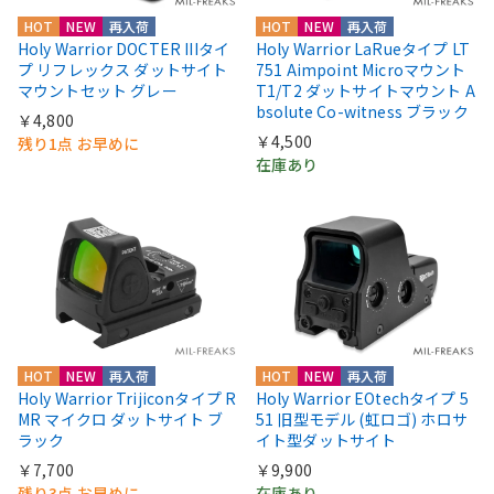
HOT
NEW
再入荷
HOT
NEW
再入荷
Holy Warrior DOCTER IIIタイ
Holy Warrior LaRueタイプ LT
プ リフレックス ダットサイト
751 Aimpoint Microマウント
マウントセット グレー
T1/T2 ダットサイトマウント A
bsolute Co-witness ブラック
￥4,800
￥4,500
残り1点 お早めに
在庫あり
HOT
NEW
再入荷
HOT
NEW
再入荷
Holy Warrior Trijiconタイプ R
Holy Warrior EOtechタイプ 5
MR マイクロ ダットサイト ブ
51 旧型モデル (虹ロゴ) ホロサ
ラック
イト型ダットサイト
￥7,700
￥9,900
残り3点 お早めに
在庫あり