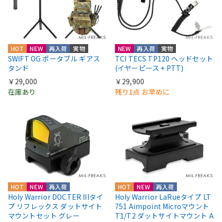
HOT
NEW
再入荷
実物
NEW
再入荷
実物
SWIFT OG ポータブル ギアス
TCI TECS TP120 ヘッドセット
タンド
(イヤーピース + PTT)
￥29,000
￥29,900
在庫あり
残り1点 お早めに
HOT
NEW
再入荷
HOT
NEW
再入荷
Holy Warrior DOCTER IIIタイ
Holy Warrior LaRueタイプ LT
プ リフレックス ダットサイト
751 Aimpoint Microマウント
マウントセット グレー
T1/T2 ダットサイトマウント A