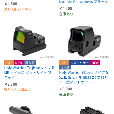
bsolute Co-witness ブラック
￥4,800
￥4,500
残り1点 お早めに
在庫あり
HOT
NEW
再入荷
HOT
ベストセラー
NEW
再入荷
Holy Warrior Trijiconタイプ R
Holy Warrior EOtechタイプ 5
MR マイクロ ダットサイト ブ
51 旧型モデル (虹ロゴ) ホロサ
ラック
イト型ダットサイト
￥7,700
￥9,900
残り2点 お早めに
在庫あり