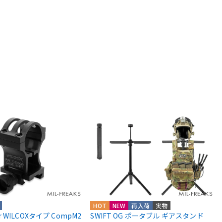
HOT
NEW
再入荷
実物
ior WILCOXタイプ CompM2
SWIFT OG ポータブル ギアスタンド