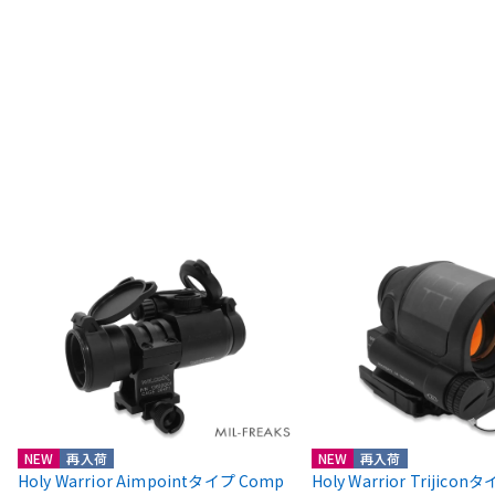
NEW
再入荷
NEW
再入荷
Holy Warrior Aimpointタイプ Comp
Holy Warrior Trijico