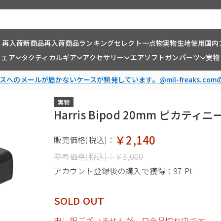
・再入荷
新商品
再入荷商品
ランキング
セレクト一点物
実物生地使用
国内
ウェア
タクティカルギア
アクセサリー
エアソフトガンパーツ
実物
スへのメールが届かないケースが頻発しています。@mil-freaks.c
実物
Harris Bipod 20mm ピカテ
￥2,140
販売価格(税込)：
参考価格(税込)：
￥3,000
アカウント登録後の購入で獲得：
97 Pt
SOLD OUT
申し訳ございませんが、只今品切れ中です。