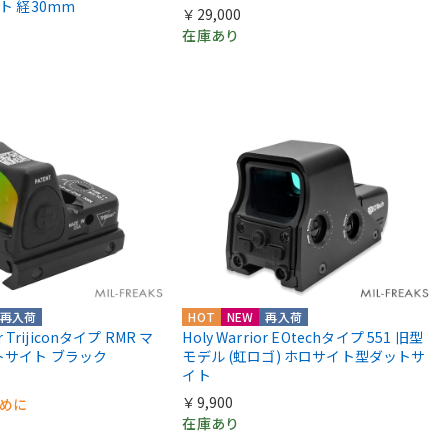
ント 経30mm
￥29,000
在庫あり
再入荷
HOT
NEW
再入荷
or Trijiconタイプ RMR マ
Holy Warrior EOtechタイプ 551 旧型
トサイト ブラック
モデル (虹ロゴ) ホロサイト型ダットサ
イト
￥9,900
早めに
在庫あり