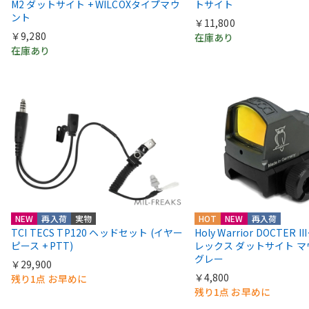
M2 ダットサイト + WILCOXタイプマウ
トサイト
ント
￥11,800
￥9,280
在庫あり
在庫あり
NEW
再入荷
実物
HOT
NEW
再入荷
TCI TECS TP120 ヘッドセット (イヤー
Holy Warrior DOCTER 
ピース + PTT)
レックス ダットサイト 
グレー
￥29,900
￥4,800
残り1点 お早めに
残り1点 お早めに