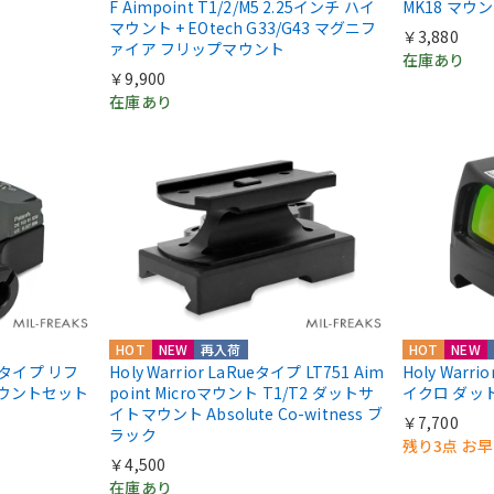
F Aimpoint T1/2/M5 2.25インチ ハイ
MK18 マウ
マウント + EOtech G33/G43 マグニフ
￥3,880
ァイア フリップマウント
在庫あり
￥9,900
在庫あり
HOT
NEW
再入荷
HOT
NEW
IIIタイプ リフ
Holy Warrior LaRueタイプ LT751 Aim
Holy Warri
マウントセット
point Microマウント T1/T2 ダットサ
イクロ ダッ
イトマウント Absolute Co-witness ブ
￥7,700
ラック
残り3点 お
￥4,500
在庫あり