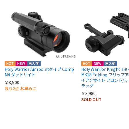
HOT
NEW
再入荷
HOT
NEW
再入荷
Holy Warrior Aimpointタイプ Comp
Holy Warrior Knight's
M4 ダットサイト
MK18 Folding フリップア
イアンサイト フロント/リ
￥8,500
ラック
残り2点 お早めに
￥3,980
SOLD OUT