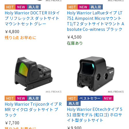
HOT
NEW
再入荷
HOT
NEW
再入荷
Holy Warrior DOCTER IIIタイ
Holy Warrior LaRueタイプ LT
プ リフレックス ダットサイト
751 Aimpoint Microマウント
マウントセット グレー
T1/T2 ダットサイトマウント A
bsolute Co-witness ブラック
￥4,800
￥4,500
残り1点 お早めに
在庫あり
HOT
NEW
再入荷
HOT
ベストセラー
NEW
再入荷
Holy Warrior Trijiconタイプ R
Holy Warrior EOtechタイプ 5
MR マイクロ ダットサイト ブ
51 旧型モデル (虹ロゴ) ホロサ
ラック
イト型ダットサイト
￥7,700
￥9,900
残り2点 お早めに