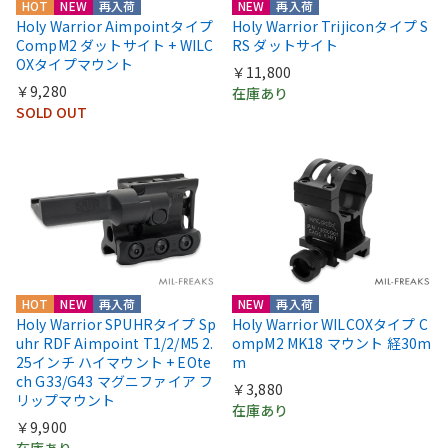
HOT
NEW
再入荷
NEW
再入荷
Holy Warrior Aimpointタイプ
Holy Warrior Trijiconタイプ S
CompM2 ダットサイト + WILC
RS ダットサイト
OXタイプマウント
￥11,800
￥9,280
在庫あり
SOLD OUT
HOT
NEW
再入荷
NEW
再入荷
Holy Warrior SPUHRタイプ Sp
Holy Warrior WILCOXタイプ C
uhr RDF Aimpoint T1/2/M5 2.
ompM2 MK18 マウント 経30m
25インチ ハイマウント + EOte
m
ch G33/G43 マグニファイア フ
￥3,880
リップマウント
在庫あり
￥9,900