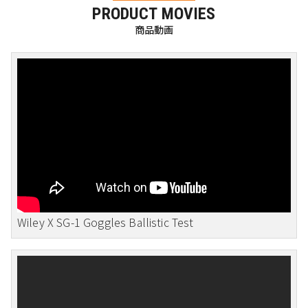
PRODUCT MOVIES
商品動画
Wiley X SG-1 Goggles Ballistic Test