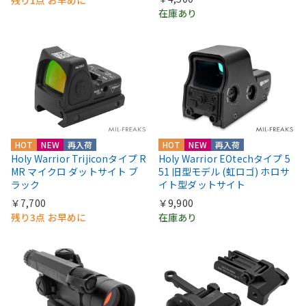
残り1点 お早めに
在庫あり
HOT
NEW
再入荷
HOT
NEW
再入荷
Holy Warrior Trijiconタイプ R
Holy Warrior EOtechタイプ 5
MR マイクロ ダットサイト ブ
51 旧型モデル (虹ロゴ) ホロサ
ラック
イト型ダットサイト
￥7,700
￥9,900
残り3点 お早めに
在庫あり