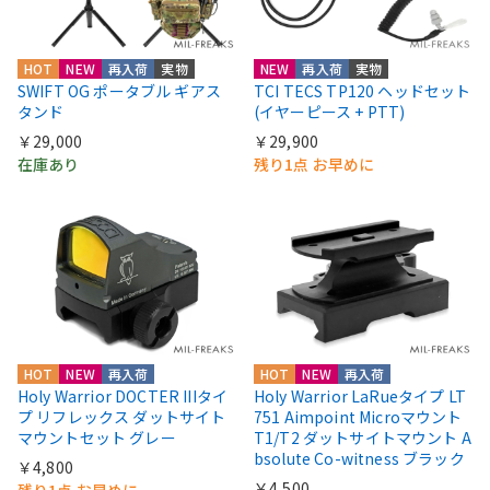
HOT
NEW
再入荷
実物
NEW
再入荷
実物
SWIFT OG ポータブル ギアス
TCI TECS TP120 ヘッドセット
タンド
(イヤーピース + PTT)
￥29,000
￥29,900
在庫あり
残り1点 お早めに
HOT
NEW
再入荷
HOT
NEW
再入荷
Holy Warrior DOCTER IIIタイ
Holy Warrior LaRueタイプ LT
プ リフレックス ダットサイト
751 Aimpoint Microマウント
マウントセット グレー
T1/T2 ダットサイトマウント A
bsolute Co-witness ブラック
￥4,800
￥4,500