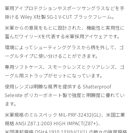
軍用アイプロテクションやスポーツサングラスなどを手
掛ける Wiley X社製 SG-1 V-CUT ブラックフレーム。
米軍からの意見をもとに設計された、機能性と実用性に
富んだワイリーXを代表する米軍採用アイウェアです。
環境によってシューティンググラスから柄を外して、ゴ
ーグルタイプに使い分けることができます。
専用ソフトケース、スモークレンズとクリアレンズ、ゴ
ーグル用ストラップがセットになっています。
使用レンズは明瞭な視界を提供する Shatterproof
Selenite ポリカーボネート製で強度と明瞭度に優れてい
ます。
米軍規格のミルスペック MIL-PRF-32432(GL)、米国工業
規格 ANSI Z87.1-2003 HIGH IMPACT(Z87+)、
米国連邦規格 OSHA 1910.133(b)(1)(1) の数々の強度規格