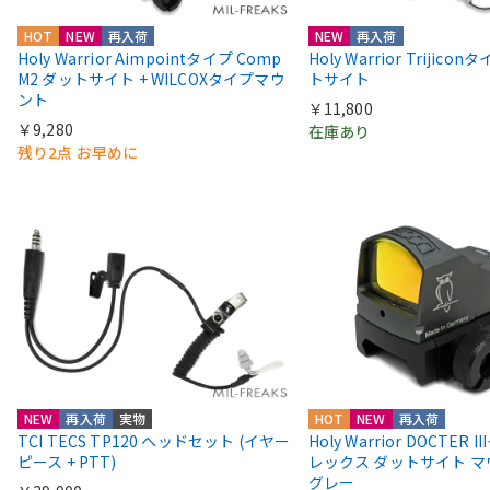
HOT
NEW
再入荷
NEW
再入荷
Holy Warrior Aimpointタイプ Comp
Holy Warrior Trijico
M2 ダットサイト + WILCOXタイプマウ
トサイト
ント
￥11,800
￥9,280
在庫あり
残り2点 お早めに
NEW
再入荷
実物
HOT
NEW
再入荷
TCI TECS TP120 ヘッドセット (イヤー
Holy Warrior DOCTER 
ピース + PTT)
レックス ダットサイト 
グレー