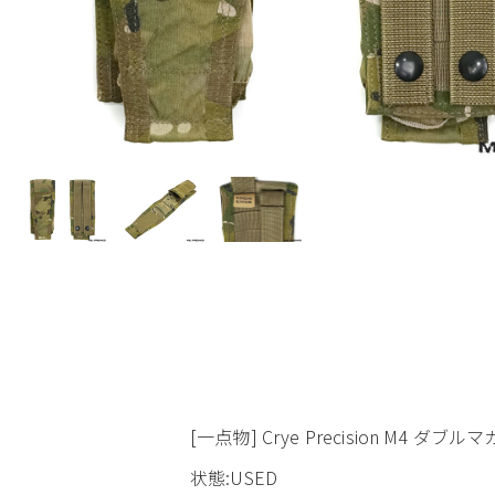
[一点物] Crye Precision M4 ダ
状態:USED