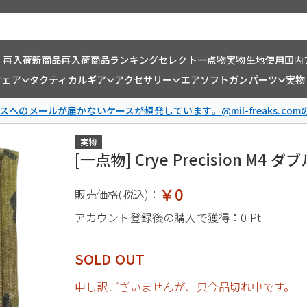
・再入荷
新商品
再入荷商品
ランキング
セレクト一点物
実物生地使用
国内
ウェア
タクティカルギア
アクセサリー
エアソフトガンパーツ
実物
スへのメールが届かないケースが頻発しています。@mil-freaks.c
実物
[一点物] Crye Precision M
￥0
販売価格(税込)：
アカウント登録後の購入で獲得：
0 Pt
SOLD OUT
申し訳ございませんが、只今品切れ中です。