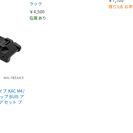
￥7,700
ラック
残り3点 お
￥4,500
在庫あり
タイプ KAC M4/
ップ BUIS ア
ア セット ブ