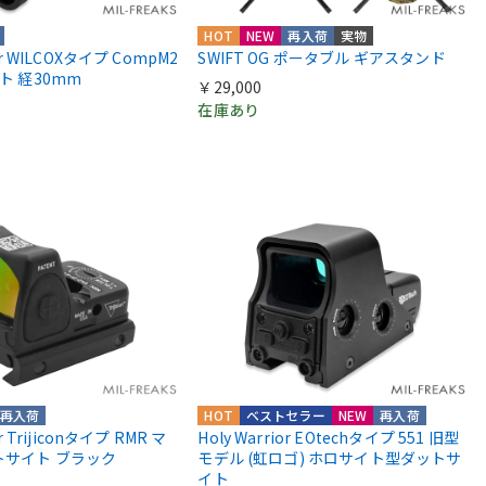
HOT
NEW
再入荷
実物
ior WILCOXタイプ CompM2
SWIFT OG ポータブル ギアスタンド
ント 経30mm
￥29,000
在庫あり
再入荷
HOT
ベストセラー
NEW
再入荷
or Trijiconタイプ RMR マ
Holy Warrior EOtechタイプ 551 旧型
トサイト ブラック
モデル (虹ロゴ) ホロサイト型ダットサ
イト