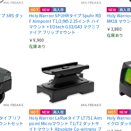
HOT
NEW
再入荷
NEW
再入荷
nタイプ SRS ダッ
Holy Warrior SPUHRタイプ Spuhr RD
Holy Warr
F Aimpoint T1/2/M5 2.25インチ ハイ
MK18 マウ
マウント + EOtech G33/G43 マグニフ
￥3,880
ァイア フリップマウント
在庫あり
￥9,900
在庫あり
HOT
NEW
再入荷
HOT
NEW
IIIタイプ リフ
Holy Warrior LaRueタイプ LT751 Aim
Holy Warri
マウントセット
point Microマウント T1/T2 ダットサ
イクロ ダッ
イトマウント Absolute Co-witness ブ