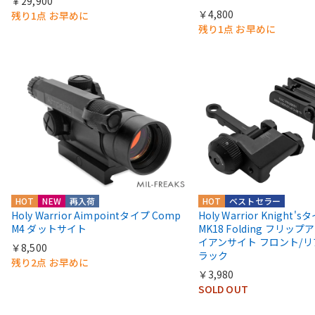
￥29,900
￥4,800
残り1点 お早めに
残り1点 お早めに
HOT
NEW
再入荷
HOT
ベストセラー
Holy Warrior Aimpointタイプ Comp
Holy Warrior Knight's
M4 ダットサイト
MK18 Folding フリップア
イアンサイト フロント/リ
￥8,500
ラック
残り2点 お早めに
￥3,980
SOLD OUT