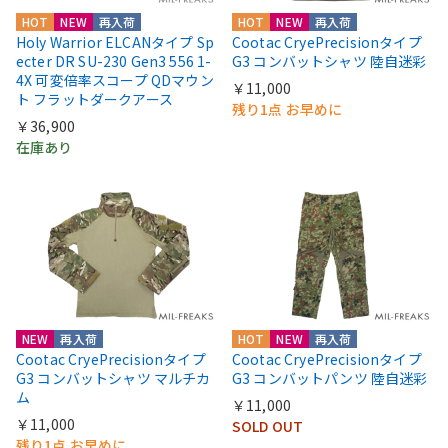
HOT
NEW
再入荷
HOT
NEW
再入荷
Holy Warrior ELCANタイプ Sp
Cootac CryePrecisionタイプ
ecter DR SU-230 Gen3 556 1-
G3 コンバットシャツ 陸自迷彩
4X 可変倍率スコープ QDマウン
￥11,000
ト フラットダークアース
残り1点 お早めに
￥36,900
在庫あり
NEW
再入荷
HOT
NEW
再入荷
Cootac CryePrecisionタイプ
Cootac CryePrecisionタイプ
G3 コンバットシャツ マルチカ
G3 コンバットパンツ 陸自迷彩
ム
￥11,000
￥11,000
SOLD OUT
残り1点 お早めに