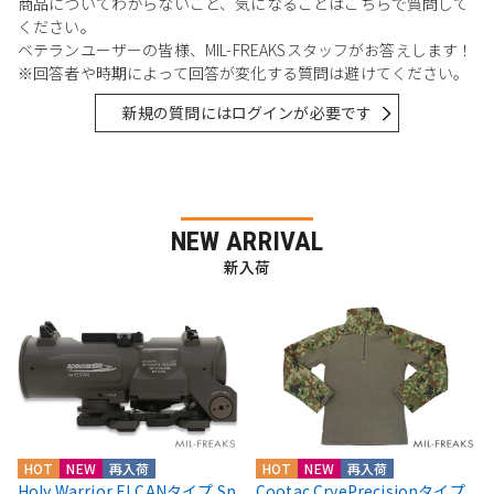
商品についてわからないこと、気になることはこちらで質問して
ください。
ベテランユーザーの皆様、MIL-FREAKSスタッフがお答えします！
※回答者や時期によって回答が変化する質問は避けてください。
新規の質問にはログインが必要です
NEW ARRIVAL
新入荷
HOT
NEW
再入荷
HOT
NEW
再入荷
Holy Warrior ELCANタイプ Sp
Cootac CryePrecisionタイプ