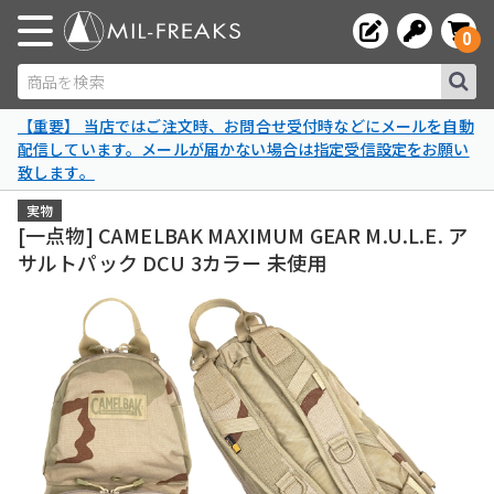
0
商品を検索
【重要】 当店ではご注文時、お問合せ受付時などにメールを自動
配信しています。メールが届かない場合は指定受信設定をお願い
致します。
実物
[一点物] CAMELBAK MAXIMUM GEAR M.U.L.E. ア
サルトパック DCU 3カラー 未使用