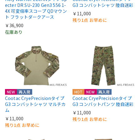
ecter DR SU-230 Gen3 556 1-
G3 コンバットシャツ 陸自迷彩
4X 可変倍率スコープ QDマウン
￥11,000
ト フラットダークアース
残り1点 お早めに
￥36,900
在庫あり
NEW
再入荷
HOT
NEW
再入荷
Cootac CryePrecisionタイプ
Cootac CryePrecisionタイプ
G3 コンバットシャツ マルチカ
G3 コンバットパンツ 陸自迷彩
ム
￥11,000
￥11,000
残り1点 お早めに
残り1点 お早めに