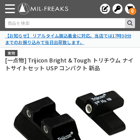
0
商品を検索
【お知らせ】 リアルタイム振込着金に対応。当店では17時30分
までのお振り込みで当日出荷致します。
実物
[一点物] Trijicon Bright & Tough トリチウム ナイ
トサイトセット USP コンパクト 新品