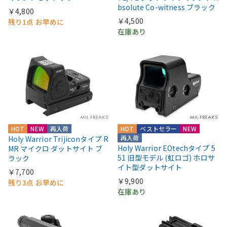
bsolute Co-witness ブラック
￥4,800
￥4,500
残り1点 お早めに
在庫あり
HOT
NEW
再入荷
HOT
ベストセラー
NEW
再入荷
Holy Warrior Trijiconタイプ R
Holy Warrior EOtechタイプ 5
MR マイクロ ダットサイト ブ
51 旧型モデル (虹ロゴ) ホロサ
ラック
イト型ダットサイト
￥7,700
￥9,900
残り3点 お早めに
在庫あり