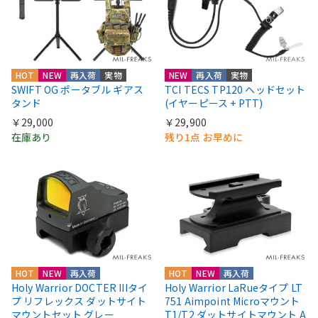
HOT
NEW
再入荷
実物
NEW
再入荷
実物
SWIFT OG ポータブル ギアス
TCI TECS TP120 ヘッドセット
タンド
(イヤーピース + PTT)
￥29,000
￥29,900
在庫あり
残り1点 お早めに
HOT
NEW
再入荷
HOT
NEW
再入荷
Holy Warrior DOCTER IIIタイ
Holy Warrior LaRueタイプ LT
プ リフレックス ダットサイト
751 Aimpoint Microマウント
マウントセット グレー
T1/T2 ダットサイトマウント A