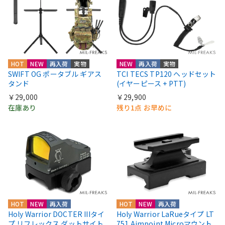
HOT
NEW
再入荷
実物
NEW
再入荷
実物
SWIFT OG ポータブル ギアス
TCI TECS TP120 ヘッドセット
タンド
(イヤーピース + PTT)
￥29,000
￥29,900
在庫あり
残り1点 お早めに
HOT
NEW
再入荷
HOT
NEW
再入荷
Holy Warrior DOCTER IIIタイ
Holy Warrior LaRueタイプ LT
プ リフレックス ダットサイト
751 Aimpoint Microマウント