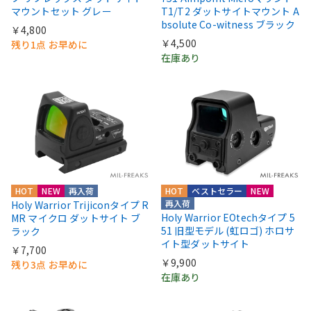
マウントセット グレー
T1/T2 ダットサイトマウント A
bsolute Co-witness ブラック
￥4,800
￥4,500
残り1点 お早めに
在庫あり
HOT
NEW
再入荷
HOT
ベストセラー
NEW
再入荷
Holy Warrior Trijiconタイプ R
Holy Warrior EOtechタイプ 5
MR マイクロ ダットサイト ブ
51 旧型モデル (虹ロゴ) ホロサ
ラック
イト型ダットサイト
￥7,700
￥9,900
残り3点 お早めに
在庫あり