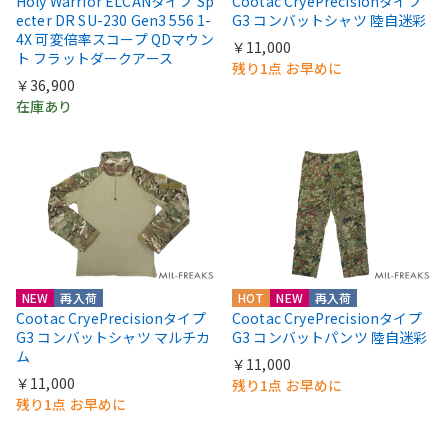
Holy Warrior ELCANタイプ Sp
Cootac CryePrecisionタイプ
ecter DR SU-230 Gen3 556 1-
G3 コンバットシャツ 陸自迷彩
4X 可変倍率スコープ QDマウン
￥11,000
ト フラットダークアース
残り1点 お早めに
￥36,900
在庫あり
NEW
再入荷
HOT
NEW
再入荷
Cootac CryePrecisionタイプ
Cootac CryePrecisionタイプ
G3 コンバットシャツ マルチカ
G3 コンバットパンツ 陸自迷彩
ム
￥11,000
￥11,000
残り1点 お早めに
残り1点 お早めに