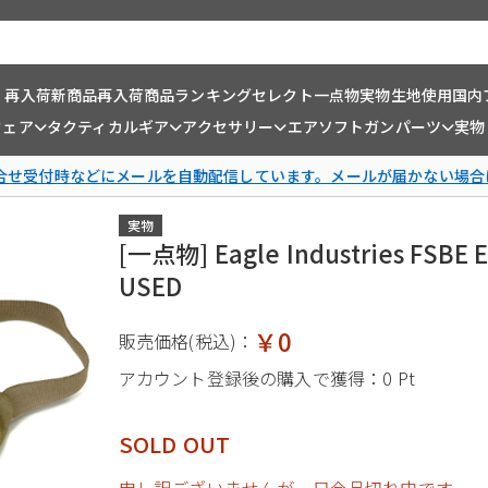
・再入荷
新商品
再入荷商品
ランキング
セレクト一点物
実物生地使用
国内
ウェア
タクティカルギア
アクセサリー
エアソフトガンパーツ
実物
問合せ受付時などにメールを自動配信しています。メールが届かない場合
実物
[一点物] Eagle Industries
USED
￥0
販売価格(税込)：
アカウント登録後の購入で獲得：
0 Pt
SOLD OUT