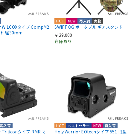
HOT
NEW
再入荷
実物
ior WILCOXタイプ CompM2
SWIFT OG ポータブル ギアスタンド
ント 経30mm
￥29,000
在庫あり
再入荷
HOT
ベストセラー
NEW
再入荷
or Trijiconタイプ RMR マ
Holy Warrior EOtechタイプ 551 旧型