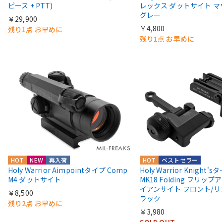
ピース + PTT)
レックス ダットサイト 
グレー
￥29,900
￥4,800
残り1点 お早めに
残り1点 お早めに
HOT
NEW
再入荷
HOT
ベストセラー
Holy Warrior Aimpointタイプ Comp
Holy Warrior Knight's
M4 ダットサイト
MK18 Folding フリップア
イアンサイト フロント/リ
￥8,500
ラック
残り2点 お早めに
￥3,980
SOLD OUT