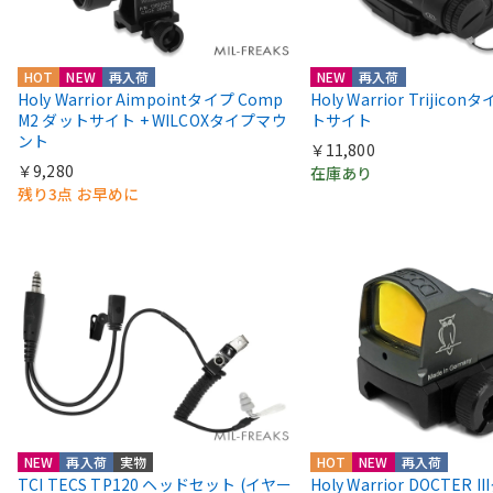
HOT
NEW
再入荷
NEW
再入荷
Holy Warrior Aimpointタイプ Comp
Holy Warrior Trijico
M2 ダットサイト + WILCOXタイプマウ
トサイト
ント
￥11,800
￥9,280
在庫あり
残り3点 お早めに
NEW
再入荷
実物
HOT
NEW
再入荷
TCI TECS TP120 ヘッドセット (イヤー
Holy Warrior DOCTER 