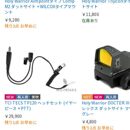
Holy Warrior Aimpointタイプ Comp
Holy Warrior Trijico
M2 ダットサイト + WILCOXタイプマウ
トサイト
ント
￥11,800
￥9,280
在庫あり
残り2点 お早めに
NEW
再入荷
実物
HOT
NEW
再入荷
TCI TECS TP120 ヘッドセット (イヤー
Holy Warrior DOCTER 
ピース + PTT)
レックス ダットサイト 
グレー
￥29,900
￥4,800
残り1点 お早めに
残り1点 お早めに