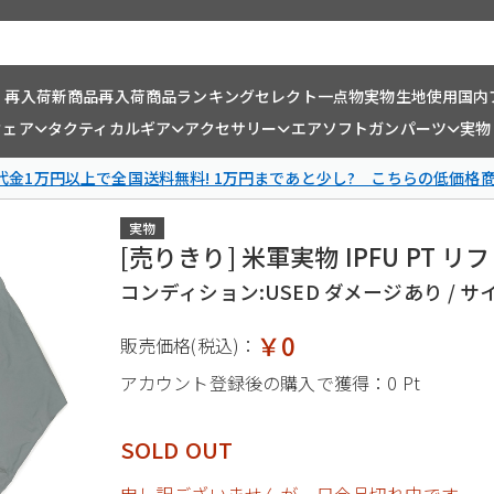
・再入荷
新商品
再入荷商品
ランキング
セレクト一点物
実物生地使用
国内
ウェア
タクティカルギア
アクセサリー
エアソフトガンパーツ
実物
金1万円以上で全国送料無料! 1万円まであと少し? こちらの低価格
実物
[売りきり] 米軍実物 IPFU PT 
コンディション:USED ダメージあり / サイズ:
￥0
販売価格(税込)：
アカウント登録後の購入で獲得：
0 Pt
SOLD OUT