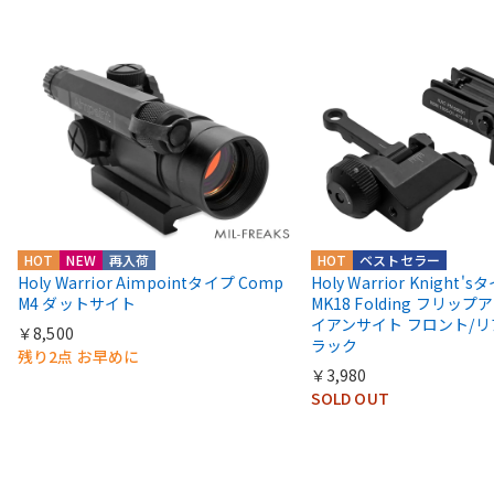
HOT
NEW
再入荷
HOT
ベストセラー
Holy Warrior Aimpointタイプ Comp
Holy Warrior Knight's
M4 ダットサイト
MK18 Folding フリップア
イアンサイト フロント/リ
￥8,500
ラック
残り2点 お早めに
￥3,980
SOLD OUT