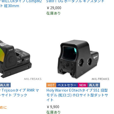
ior WILCOXタイプ CompM2
SWIFT OG ポータブル ギアスタンド
ント 経30mm
￥29,000
在庫あり
再入荷
HOT
ベストセラー
NEW
再入荷
or Trijiconタイプ RMR マ
Holy Warrior EOtechタイプ 551 旧型
トサイト ブラック
モデル (虹ロゴ) ホロサイト型ダットサ
イト
￥9,900
早めに
在庫あり