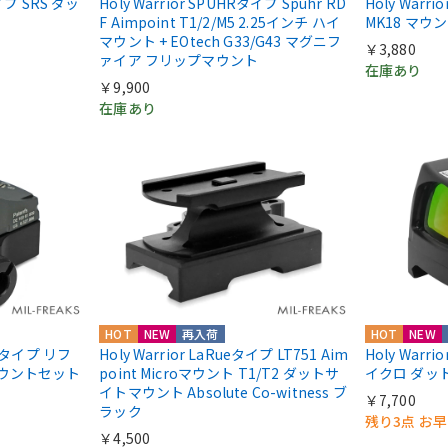
nタイプ SRS ダッ
Holy Warrior SPUHRタイプ Spuhr RD
Holy Warr
F Aimpoint T1/2/M5 2.25インチ ハイ
MK18 マウ
マウント + EOtech G33/G43 マグニフ
￥3,880
ァイア フリップマウント
在庫あり
￥9,900
在庫あり
HOT
NEW
再入荷
HOT
NEW
IIIタイプ リフ
Holy Warrior LaRueタイプ LT751 Aim
Holy Warri
マウントセット
point Microマウント T1/T2 ダットサ
イクロ ダッ
イトマウント Absolute Co-witness ブ
￥7,700
ラック
残り3点 お
￥4,500