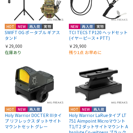
HOT
NEW
再入荷
実物
NEW
再入荷
実物
SWIFT OG ポータブル ギアス
TCI TECS TP120 ヘッドセット
タンド
(イヤーピース + PTT)
￥29,000
￥29,900
在庫あり
残り1点 お早めに
HOT
NEW
再入荷
HOT
NEW
再入荷
Holy Warrior DOCTER IIIタイ
Holy Warrior LaRueタイプ LT
プ リフレックス ダットサイト
751 Aimpoint Microマウント
マウントセット グレー
T1/T2 ダットサイトマウント A
bsolute Co-witness ブラック