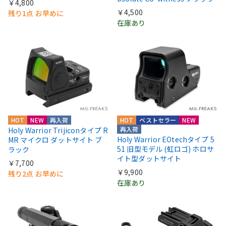
￥4,800
￥4,500
残り1点 お早めに
在庫あり
HOT
NEW
再入荷
HOT
ベストセラー
NEW
再入荷
Holy Warrior Trijiconタイプ R
Holy Warrior EOtechタイプ 5
MR マイクロ ダットサイト ブ
51 旧型モデル (虹ロゴ) ホロサ
ラック
イト型ダットサイト
￥7,700
￥9,900
残り2点 お早めに
在庫あり