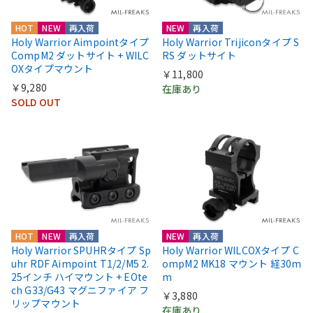
HOT
NEW
再入荷
NEW
再入荷
Holy Warrior Aimpointタイプ
Holy Warrior Trijiconタイプ S
CompM2 ダットサイト + WILC
RS ダットサイト
OXタイプマウント
￥11,800
￥9,280
在庫あり
SOLD OUT
HOT
NEW
再入荷
NEW
再入荷
Holy Warrior SPUHRタイプ Sp
Holy Warrior WILCOXタイプ C
uhr RDF Aimpoint T1/2/M5 2.
ompM2 MK18 マウント 経30m
25インチ ハイマウント + EOte
m
ch G33/G43 マグニファイア フ
￥3,880
リップマウント
在庫あり