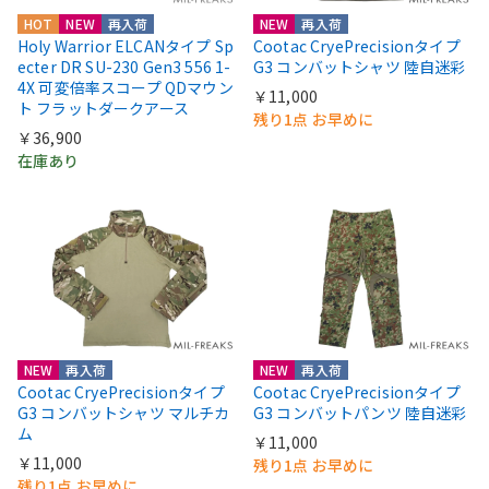
HOT
NEW
再入荷
NEW
再入荷
Holy Warrior ELCANタイプ Sp
Cootac CryePrecisionタイプ
ecter DR SU-230 Gen3 556 1-
G3 コンバットシャツ 陸自迷彩
4X 可変倍率スコープ QDマウン
￥11,000
ト フラットダークアース
残り1点 お早めに
￥36,900
在庫あり
NEW
再入荷
NEW
再入荷
Cootac CryePrecisionタイプ
Cootac CryePrecisionタイプ
G3 コンバットシャツ マルチカ
G3 コンバットパンツ 陸自迷彩
ム
￥11,000
￥11,000
残り1点 お早めに
残り1点 お早めに