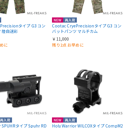
NEW
再入荷
yePrecisionタイプ G3 コン
Cootac CryePrecisionタイプ G3 コン
 陸自迷彩
バットパンツ マルチカム
￥11,000
早めに
残り2点 お早めに
再入荷
NEW
再入荷
or SPUHRタイプ Spuhr RD
Holy Warrior WILCOXタイプ CompM2