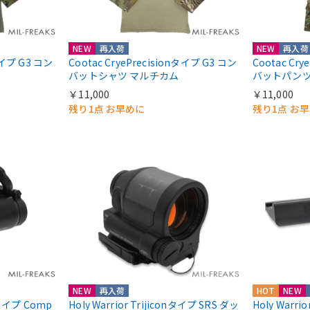
NEW
再入荷
NEW
再入荷
nタイプ G3 コン
Cootac CryePrecisionタイプ G3 コン
Cootac Cr
バットシャツ マルチカム
バットパンツ
￥11,000
￥11,000
残り1点 お早めに
残り1点 お
NEW
再入荷
HOT
NEW
ntタイプ Comp
Holy Warrior Trijiconタイプ SRS ダッ
Holy Warri