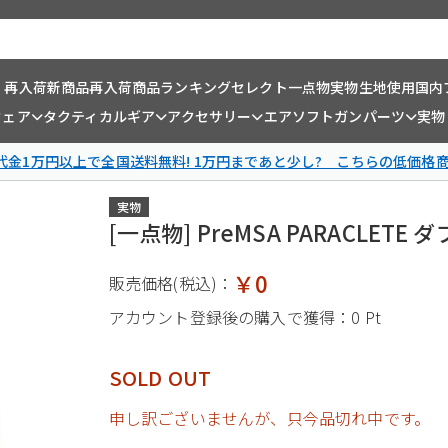
・再入荷
新商品
再入荷商品
ランキング
セレクト一点物
実物生地使用
国内
ウェア
タクティカルギア
アクセサリー
エアソフトガンパーツ
実物
金1万円以上で全国送料無料! 1万円まであと少し? こちらの低価格
実物
[一点物] PreMSA PARACLET
￥0
販売価格(税込)：
アカウント登録後の購入で獲得：
0 Pt
SOLD OUT
申し訳ございませんが、只今品切れ中です。