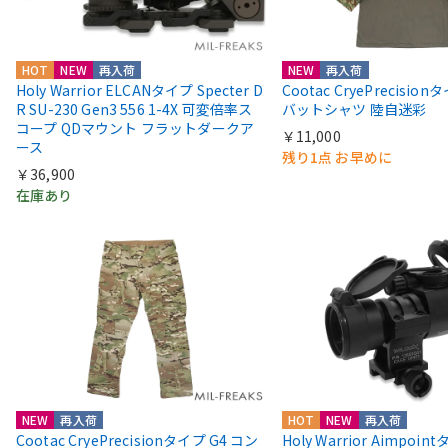
HOT
NEW
再入荷
NEW
再入荷
Holy Warrior ELCANタイプ Specter D
Cootac CryePrecisio
R SU-230 Gen3 556 1-4X 可変倍率ス
バットシャツ 陸自迷彩
コープ QDマウント フラットダークア
￥11,000
ース
残り1点 お早めに
￥36,900
在庫あり
NEW
再入荷
HOT
NEW
再入荷
Cootac CryePrecisionタイプ G4 コン
Holy Warrior Aimpoi