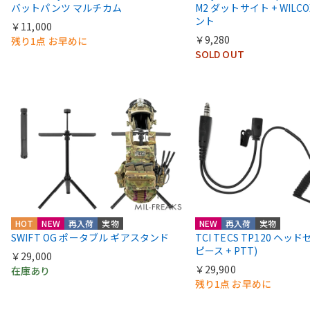
バットパンツ マルチカム
M2 ダットサイト + WIL
ント
￥11,000
￥9,280
残り1点 お早めに
SOLD OUT
HOT
NEW
再入荷
実物
NEW
再入荷
実物
SWIFT OG ポータブル ギアスタンド
TCI TECS TP120 ヘッ
ピース + PTT)
￥29,000
￥29,900
在庫あり
残り1点 お早めに