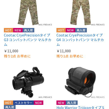
HOT
NEW
再入荷
HOT
NEW
再入荷
Cootac CryePrecisionタイプ
Cootac CryePrecisionタイプ
G3 コンバットパンツ マルチカ
G4 コンバットパンツ マルチカ
ム
ム
￥11,000
￥11,000
残り2点 お早めに
残り1点 お早めに
HOT
ベストセラー
NEW
NEW
再入荷
再入荷
Holy Warrior Trijiconタイプ S