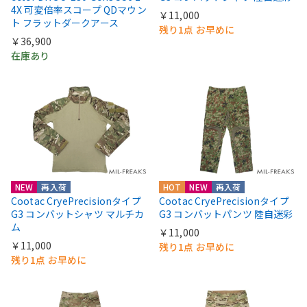
4X 可変倍率スコープ QDマウン
￥11,000
ト フラットダークアース
残り1点 お早めに
￥36,900
在庫あり
NEW
再入荷
HOT
NEW
再入荷
Cootac CryePrecisionタイプ
Cootac CryePrecisionタイプ
G3 コンバットシャツ マルチカ
G3 コンバットパンツ 陸自迷彩
ム
￥11,000
￥11,000
残り1点 お早めに
残り1点 お早めに