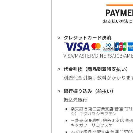
PAYME
お支払い方法に
クレジットカード決済
VISA/MASTER/DINERS/JC
代金引換（商品到着時支払い）
別途代金引換手数料がかかりま
銀行振り込み（前払い）
振込先銀行
楽天銀行 第二営業支店 普通 72710
シ）キタガワシヨウテン
三菱東京UFJ銀行 錦糸町支店 普通 0
キタガワ リヨウスケ
みずほ銀行 北沢支店 普通 115706