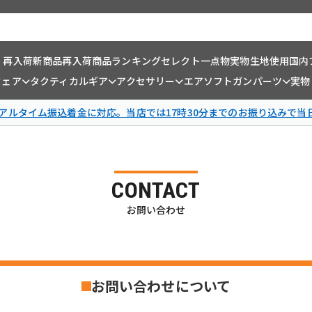
・再入荷
新商品
再入荷商品
ランキング
セレクト一点物
実物生地使用
国内
ウェア
タクティカルギア
アクセサリー
エアソフトガンパーツ
実物
リアルタイム振込着金に対応。当店では17時30分までのお振り込みで当
CONTACT
お問い合わせ
お問い合わせについて