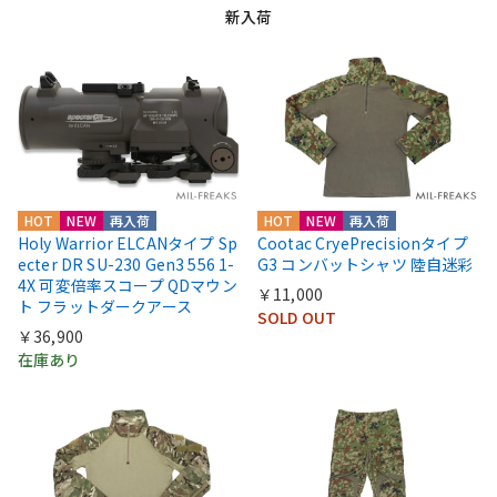
新入荷
HOT
NEW
再入荷
HOT
NEW
再入荷
Holy Warrior ELCANタイプ Sp
Cootac CryePrecisionタイプ
ecter DR SU-230 Gen3 556 1-
G3 コンバットシャツ 陸自迷彩
4X 可変倍率スコープ QDマウン
￥11,000
ト フラットダークアース
SOLD OUT
￥36,900
在庫あり