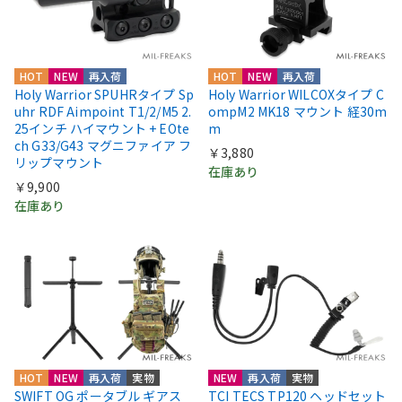
HOT
NEW
再入荷
HOT
NEW
再入荷
Holy Warrior SPUHRタイプ Sp
Holy Warrior WILCOXタイプ C
uhr RDF Aimpoint T1/2/M5 2.
ompM2 MK18 マウント 経30m
25インチ ハイマウント + EOte
m
ch G33/G43 マグニファイア フ
￥3,880
リップマウント
在庫あり
￥9,900
在庫あり
HOT
NEW
再入荷
実物
NEW
再入荷
実物
SWIFT OG ポータブル ギアス
TCI TECS TP120 ヘッドセット