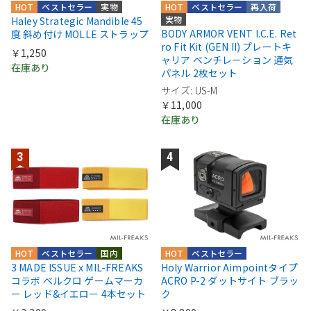
HOT
ベストセラー
実物
HOT
ベストセラー
再入荷
実物
Haley Strategic Mandible 45
BODY ARMOR VENT I.C.E. Ret
度 斜め付け MOLLE ストラップ
ro Fit Kit (GEN II) プレートキ
￥1,250
ャリア ベンチレーション 通気
在庫あり
パネル 2枚セット
サイズ: US-M
￥11,000
在庫あり
HOT
ベストセラー
国内
HOT
ベストセラー
3 MADE ISSUE x MIL-FREAKS
Holy Warrior Aimpointタイプ
コラボ ベルクロ ゲームマーカ
ACRO P-2 ダットサイト ブラッ
ー レッド&イエロー 4本セット
ク