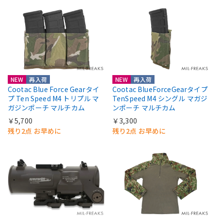
NEW
再入荷
NEW
再入荷
Cootac Blue Force Gearタイ
Cootac BlueForceGearタイプ
プ Ten Speed M4 トリプル マ
TenSpeed M4 シングル マガジ
ガジンポーチ マルチカム
ンポーチ マルチカム
￥5,700
￥3,300
残り2点 お早めに
残り2点 お早めに