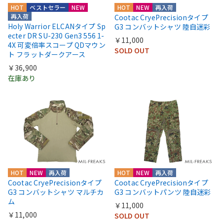
HOT
ベストセラー
NEW
HOT
NEW
再入荷
再入荷
Cootac CryePrecisionタイプ
Holy Warrior ELCANタイプ Sp
G3 コンバットシャツ 陸自迷彩
ecter DR SU-230 Gen3 556 1-
￥11,000
4X 可変倍率スコープ QDマウン
SOLD OUT
ト フラットダークアース
￥36,900
在庫あり
HOT
NEW
再入荷
HOT
NEW
再入荷
Cootac CryePrecisionタイプ
Cootac CryePrecisionタイプ
G3 コンバットシャツ マルチカ
G3 コンバットパンツ 陸自迷彩
ム
￥11,000
￥11,000
SOLD OUT