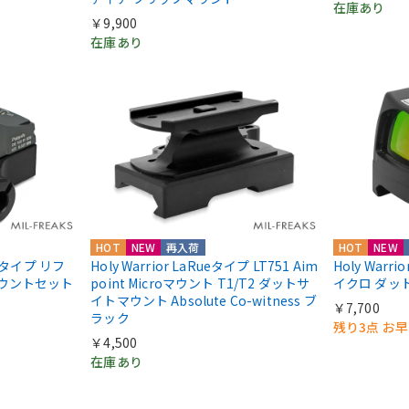
在庫あり
￥9,900
在庫あり
HOT
NEW
再入荷
HOT
NEW
IIIタイプ リフ
Holy Warrior LaRueタイプ LT751 Aim
Holy Warri
マウントセット
point Microマウント T1/T2 ダットサ
イクロ ダッ
イトマウント Absolute Co-witness ブ
￥7,700
ラック
残り3点 お
￥4,500
在庫あり