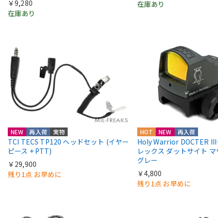
￥9,280
在庫あり
在庫あり
NEW
再入荷
実物
HOT
NEW
再入荷
TCI TECS TP120 ヘッドセット (イヤー
Holy Warrior DOCTER 
ピース + PTT)
レックス ダットサイト 
グレー
￥29,900
￥4,800
残り1点 お早めに
残り1点 お早めに