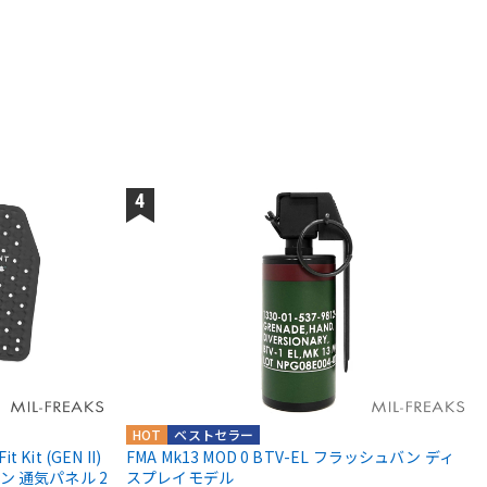
HOT
ベストセラー
t Kit (GEN II)
FMA Mk13 MOD 0 BTV-EL フラッシュバン ディ
 通気パネル 2
スプレイモデル