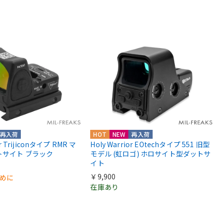
再入荷
HOT
NEW
再入荷
or Trijiconタイプ RMR マ
Holy Warrior EOtechタイプ 551 旧型
トサイト ブラック
モデル (虹ロゴ) ホロサイト型ダットサ
イト
￥9,900
早めに
在庫あり