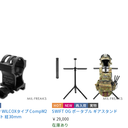
HOT
NEW
再入荷
実物
ior WILCOXタイプ CompM2
SWIFT OG ポータブル ギアスタンド
ント 経30mm
￥29,000
在庫あり