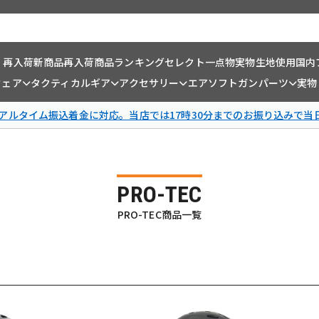
・再入荷
新商品
再入荷商品
ランキング
セレクト一点物
実物生地使用
国内
ウェア
タクティカルギア
アクセサリー
エアソフトガンパーツ
実物
リアルタイム振込着金に対応。当店では17時30分までのお振り込みで当
PRO-TEC
PRO-TEC商品一覧