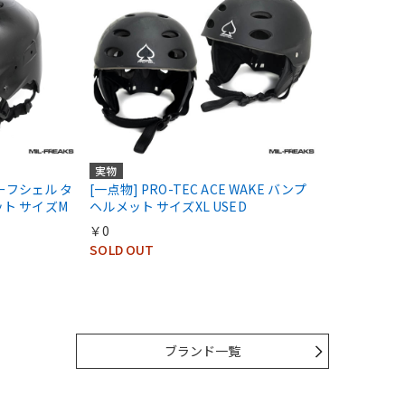
実物
 ハーフシェル タ
[一点物] PRO-TEC ACE WAKE バンプ
ット サイズM
ヘルメット サイズXL USED
￥0
SOLD OUT
ブランド一覧