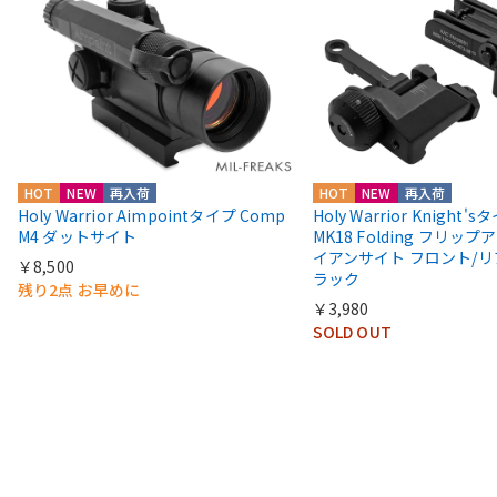
HOT
NEW
再入荷
HOT
NEW
再入荷
Holy Warrior Aimpointタイプ Comp
Holy Warrior Knight's
M4 ダットサイト
MK18 Folding フリップア
イアンサイト フロント/リ
￥8,500
ラック
残り2点 お早めに
￥3,980
SOLD OUT