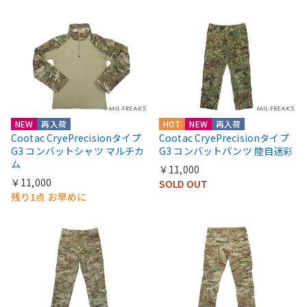
NEW
再入荷
HOT
NEW
再入荷
Cootac CryePrecisionタイプ
Cootac CryePrecisionタイプ
G3 コンバットシャツ マルチカ
G3 コンバットパンツ 陸自迷彩
ム
￥11,000
￥11,000
SOLD OUT
残り1点 お早めに