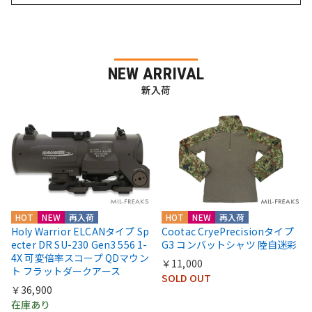
NEW ARRIVAL
新入荷
HOT
NEW
再入荷
HOT
NEW
再入荷
Holy Warrior ELCANタイプ Sp
Cootac CryePrecisionタイプ
ecter DR SU-230 Gen3 556 1-
G3 コンバットシャツ 陸自迷彩
4X 可変倍率スコープ QDマウン
￥11,000
ト フラットダークアース
SOLD OUT
￥36,900
在庫あり