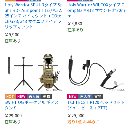
Holy Warrior SPUHRタイプ Sp
Holy Warrior WILCOXタイプ C
uhr RDF Aimpoint T1/2/M5 2.
ompM2 MK18 マウント 経30m
25インチ ハイマウント + EOte
m
ch G33/G43 マグニファイア フ
￥3,880
リップマウント
在庫あり
￥9,900
在庫あり
HOT
NEW
再入荷
実物
NEW
再入荷
実物
SWIFT OG ポータブル ギアス
TCI TECS TP120 ヘッドセット
タンド
(イヤーピース + PTT)
￥29,000
￥29,900
在庫あり
残り1点 お早めに