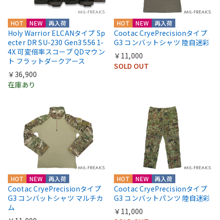
HOT
NEW
再入荷
HOT
NEW
再入荷
Holy Warrior ELCANタイプ Sp
Cootac CryePrecisionタイプ
ecter DR SU-230 Gen3 556 1-
G3 コンバットシャツ 陸自迷彩
4X 可変倍率スコープ QDマウン
￥11,000
ト フラットダークアース
SOLD OUT
￥36,900
在庫あり
HOT
NEW
再入荷
HOT
NEW
再入荷
Cootac CryePrecisionタイプ
Cootac CryePrecisionタイプ
G3 コンバットシャツ マルチカ
G3 コンバットパンツ 陸自迷彩
ム
￥11,000