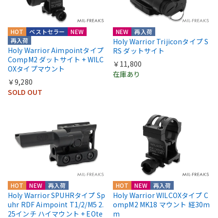
HOT
ベストセラー
NEW
NEW
再入荷
再入荷
Holy Warrior Trijiconタイプ S
Holy Warrior Aimpointタイプ
RS ダットサイト
CompM2 ダットサイト + WILC
￥11,800
OXタイプマウント
在庫あり
￥9,280
SOLD OUT
HOT
NEW
再入荷
HOT
NEW
再入荷
Holy Warrior SPUHRタイプ Sp
Holy Warrior WILCOXタイプ C
uhr RDF Aimpoint T1/2/M5 2.
ompM2 MK18 マウント 経30m
25インチ ハイマウント + EOte
m