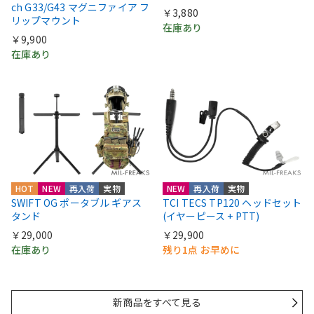
ch G33/G43 マグニファイア フ
￥3,880
リップマウント
在庫あり
￥9,900
在庫あり
HOT
NEW
再入荷
実物
NEW
再入荷
実物
SWIFT OG ポータブル ギアス
TCI TECS TP120 ヘッドセット
タンド
(イヤーピース + PTT)
￥29,000
￥29,900
在庫あり
残り1点 お早めに
新商品をすべて見る