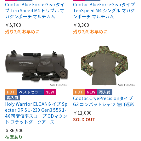
Cootac Blue Force Gearタイ
Cootac BlueForceGearタイプ
プ Ten Speed M4 トリプル マ
TenSpeed M4 シングル マガジ
ガジンポーチ マルチカム
ンポーチ マルチカム
￥5,700
￥3,300
残り2点 お早めに
残り2点 お早めに
HOT
ベストセラー
NEW
HOT
NEW
再入荷
再入荷
Cootac CryePrecisionタイプ
Holy Warrior ELCANタイプ Sp
G3 コンバットシャツ 陸自迷彩
ecter DR SU-230 Gen3 556 1-
￥11,000
4X 可変倍率スコープ QDマウン
SOLD OUT
ト フラットダークアース
￥36,900
在庫あり