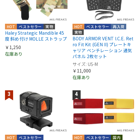
HOT
ベストセラー
実物
HOT
ベストセラー
再入荷
実物
Haley Strategic Mandible 45
BODY ARMOR VENT I.C.E. Ret
度 斜め付け MOLLE ストラップ
ro Fit Kit (GEN II) プレートキ
￥1,250
ャリア ベンチレーション 通気
在庫あり
パネル 2枚セット
サイズ: US-M
￥11,000
在庫あり
HOT
ベストセラー
HOT
ベストセラー
国内