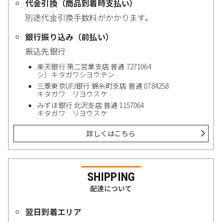
代金引換（商品到着時支払い）
別途代金引換手数料がかかります。
銀行振り込み（前払い）
振込先銀行
楽天銀行 第二営業支店 普通 7271064
シ）キタガワシヨウテン
三菱東京UFJ銀行 錦糸町支店 普通 0784258
キタガワ リヨウスケ
みずほ銀行 北沢支店 普通 1157064
キタガワ リヨウスケ
詳しくはこちら
SHIPPING
配達について
翌日到着エリア