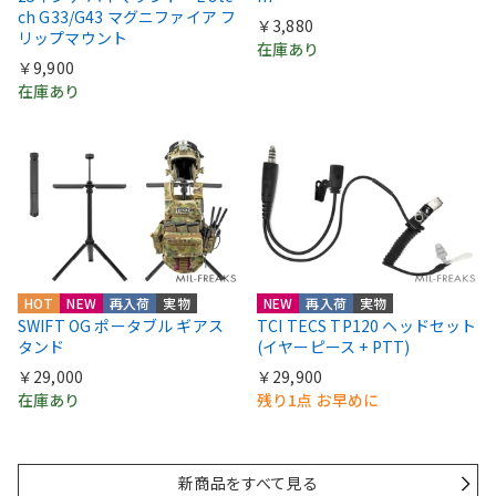
ch G33/G43 マグニファイア フ
￥3,880
リップマウント
在庫あり
￥9,900
在庫あり
HOT
NEW
再入荷
実物
NEW
再入荷
実物
SWIFT OG ポータブル ギアス
TCI TECS TP120 ヘッドセット
タンド
(イヤーピース + PTT)
￥29,000
￥29,900
在庫あり
残り1点 お早めに
新商品をすべて見る