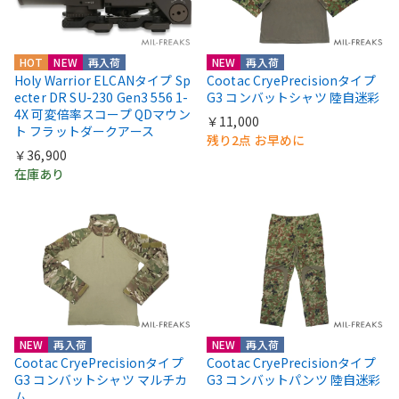
HOT
NEW
再入荷
NEW
再入荷
Holy Warrior ELCANタイプ Sp
Cootac CryePrecisionタイプ
ecter DR SU-230 Gen3 556 1-
G3 コンバットシャツ 陸自迷彩
4X 可変倍率スコープ QDマウン
￥11,000
ト フラットダークアース
残り2点 お早めに
￥36,900
在庫あり
NEW
再入荷
NEW
再入荷
Cootac CryePrecisionタイプ
Cootac CryePrecisionタイプ
G3 コンバットシャツ マルチカ
G3 コンバットパンツ 陸自迷彩
ム