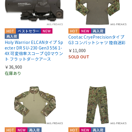
HOT
ベストセラー
NEW
HOT
NEW
再入荷
再入荷
Cootac CryePrecisionタイプ
Holy Warrior ELCANタイプ Sp
G3 コンバットシャツ 陸自迷彩
ecter DR SU-230 Gen3 556 1-
￥11,000
4X 可変倍率スコープ QDマウン
SOLD OUT
ト フラットダークアース
￥36,900
在庫あり
HOT
NEW
再入荷
HOT
NEW
再入荷