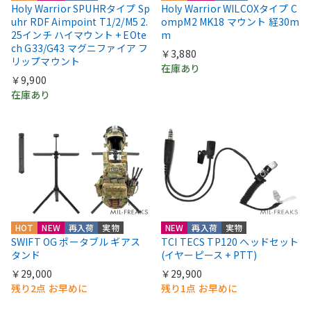
Holy Warrior SPUHRタイプ Sp
Holy Warrior WILCOXタイプ C
uhr RDF Aimpoint T1/2/M5 2.
ompM2 MK18 マウント 経30m
25インチ ハイマウント + EOte
m
ch G33/G43 マグニファイア フ
￥3,880
リップマウント
在庫あり
￥9,900
在庫あり
HOT
NEW
再入荷
実物
NEW
再入荷
実物
SWIFT OG ポータブル ギアス
TCI TECS TP120 ヘッドセット
タンド
(イヤーピース + PTT)
￥29,000
￥29,900
残り2点 お早めに
残り1点 お早めに