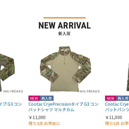
NEW ARRIVAL
新入荷
NEW
再入荷
NEW
再入荷
nタイプ G3 コン
Cootac CryePrecisionタイプ G3 コン
Cootac Cr
バットシャツ マルチカム
バットパンツ
￥11,000
￥11,000
残り3点 お早めに
残り2点 お