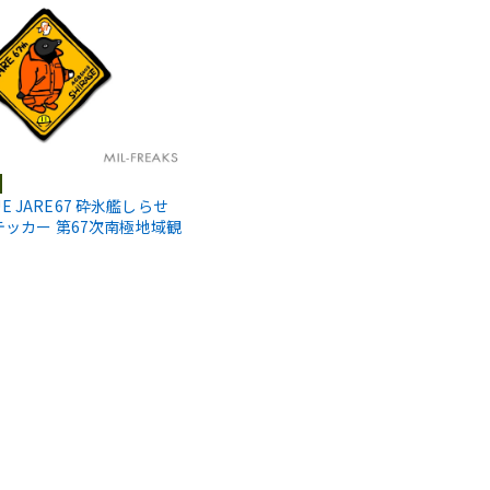
SUE JARE67 砕氷艦しらせ
テッカー 第67次南極地域観