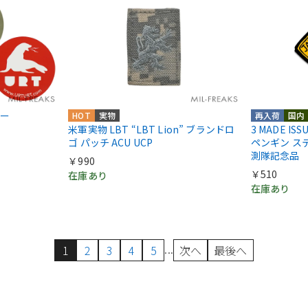
カー
HOT
実物
再入荷
国内
米軍実物 LBT “LBT Lion” ブランドロ
3 MADE IS
ゴ パッチ ACU UCP
ペンギン ス
測隊記念品
￥990
￥510
在庫あり
在庫あり
...
1
2
3
4
5
次へ
最後へ