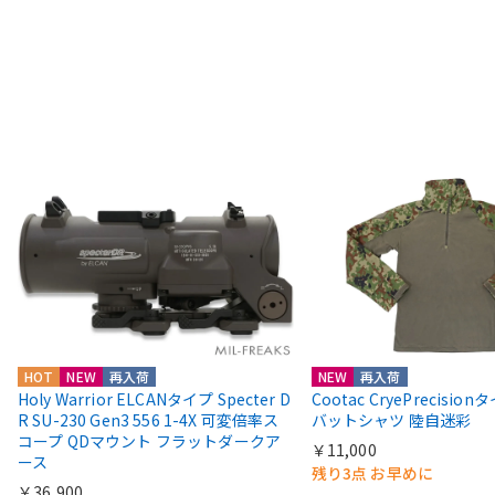
HOT
NEW
再入荷
NEW
再入荷
Holy Warrior ELCANタイプ Specter D
Cootac CryePrecisio
R SU-230 Gen3 556 1-4X 可変倍率ス
バットシャツ 陸自迷彩
コープ QDマウント フラットダークア
￥11,000
ース
残り3点 お早めに
￥36,900