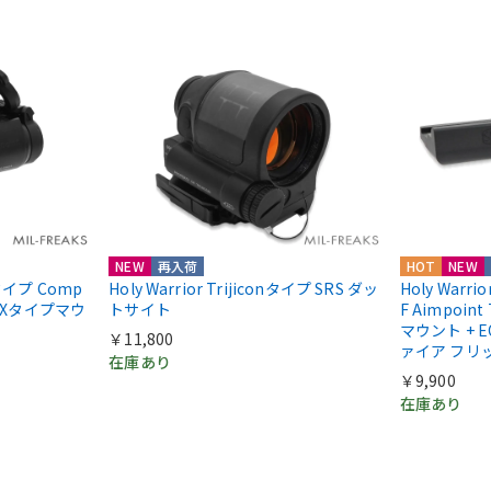
NEW
再入荷
HOT
NEW
ntタイプ Comp
Holy Warrior Trijiconタイプ SRS ダッ
Holy Warri
COXタイプマウ
トサイト
F Aimpoint
マウント + E
￥11,800
ァイア フリ
在庫あり
￥9,900
在庫あり