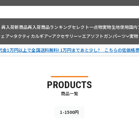
・再入荷
新商品
再入荷商品
ランキング
セレクト一点物
実物生地使用
国内
ウェア
タクティカルギア
アクセサリー
エアソフトガンパーツ
実物
金1万円以上で全国送料無料! 1万円まであと少し? こちらの低価格
PRODUCTS
商品一覧
1-1500円