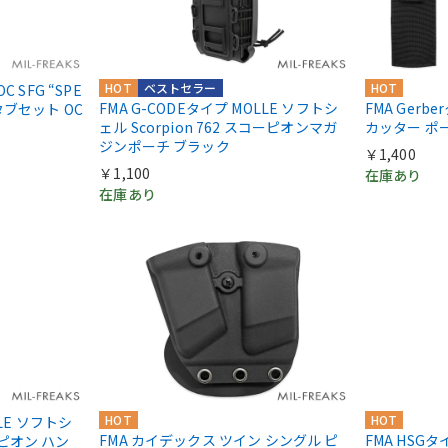
HOT
ベストセラー
HOT
OC SFG “SPE
FMA G-CODEタイプ MOLLE ソフトシ
FMA Ger
 タブセット OC
ェル Scorpion 762 スコーピオンマガ
カッター ポ
ジンポーチ ブラック
￥1,400
￥1,100
在庫あり
在庫あり
HOT
HOT
LLE ソフトシ
FMA カイデックス ツイン シングル ピ
FMA HSGタイ
コーピオン ハン