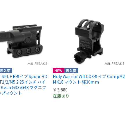
再入荷
NEW
再入荷
or SPUHRタイプ Spuhr RD
Holy Warrior WILCOXタイプ CompM2
 T1/2/M5 2.25インチ ハイ
MK18 マウント 経30mm
Otech G33/G43 マグニフ
￥3,880
ップマウント
在庫あり