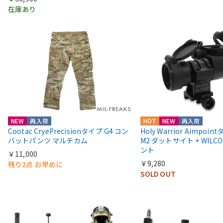
在庫あり
NEW
再入荷
HOT
NEW
再入荷
Cootac CryePrecisionタイプ G4 コン
Holy Warrior Aimpoi
バットパンツ マルチカム
M2 ダットサイト + WIL
ント
￥11,000
￥9,280
残り2点 お早めに
SOLD OUT