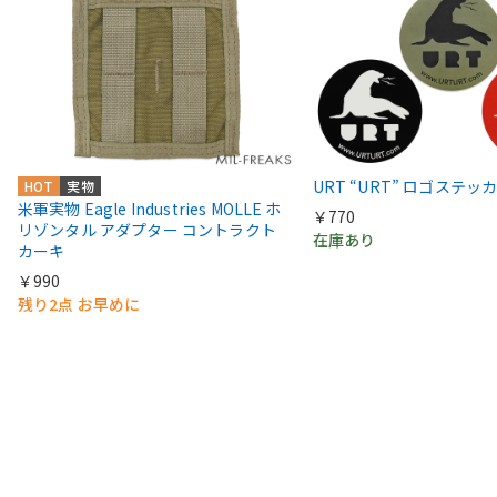
URT “URT” ロゴステッ
HOT
実物
米軍実物 Eagle Industries MOLLE ホ
￥770
リゾンタル アダプター コントラクト
在庫あり
カーキ
￥990
残り2点 お早めに