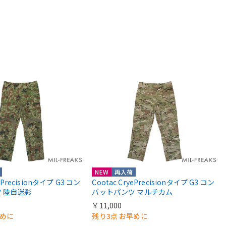
NEW
再入荷
yePrecisionタイプ G3 コン
Cootac CryePrecisionタイプ G3 コン
 陸自迷彩
バットパンツ マルチカム
￥11,000
早めに
残り3点 お早めに