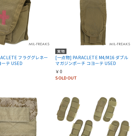
実物
ARACLETE フラググレネー
[一点物] PARACLETE M4/M16 ダブル
ーテ USED
マガジンポーチ コヨーテ USED
￥0
SOLD OUT