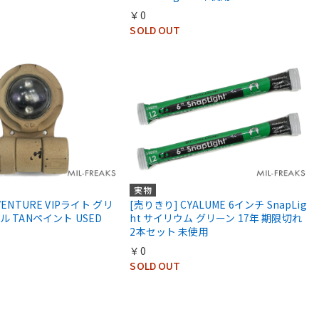
￥0
SOLD OUT
実物
VENTURE VIPライト グリ
[売りきり] CYALUME 6インチ SnapLig
ル TANペイント USED
ht サイリウム グリーン 17年 期限切れ
2本セット 未使用
￥0
SOLD OUT