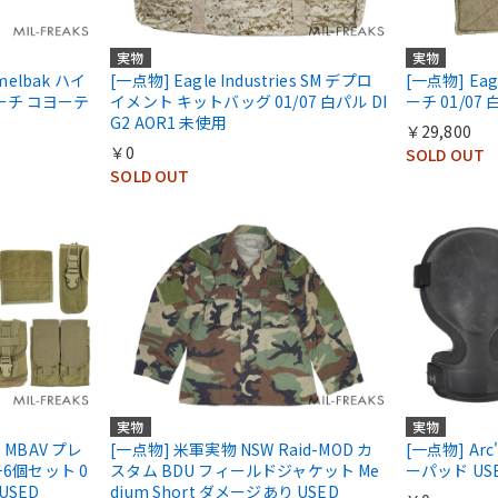
実物
実物
melbak ハイ
[一点物] Eagle Industries SM デプロ
[一点物] Eag
ーチ コヨーテ
イメント キットバッグ 01/07 白パル DI
ーチ 01/07 
G2 AOR1 未使用
￥29,800
￥0
SOLD OUT
SOLD OUT
実物
実物
es MBAV プレ
[一点物] 米軍実物 NSW Raid-MOD カ
[一点物] Arc'
チ6個セット 0
スタム BDU フィールドジャケット Me
ーパッド US
USED
dium Short ダメージあり USED