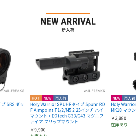
NEW ARRIVAL
新入荷
HOT
NEW
再入荷
NEW
再入荷
nタイプ SRS ダッ
Holy Warrior SPUHRタイプ Spuhr RD
Holy Warr
F Aimpoint T1/2/M5 2.25インチ ハイ
MK18 マウ
マウント + EOtech G33/G43 マグニフ
￥3,880
ァイア フリップマウント
在庫あり
￥9,900
在庫あり