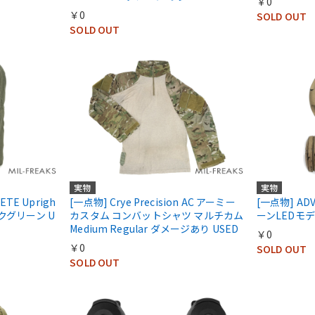
￥0
￥0
SOLD OUT
SOLD OUT
実物
実物
ETE Uprigh
[一点物] Crye Precision AC アーミー
[一点物] AD
ークグリーン U
カスタム コンバットシャツ マルチカム
ーンLEDモデ
Medium Regular ダメージあり USED
￥0
￥0
SOLD OUT
SOLD OUT