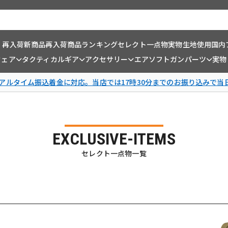
・再入荷
新商品
再入荷商品
ランキング
セレクト一点物
実物生地使用
国内
ウェア
タクティカルギア
アクセサリー
エアソフトガンパーツ
実物
リアルタイム振込着金に対応。当店では17時30分までのお振り込みで当
EXCLUSIVE-ITEMS
セレクト一点物一覧