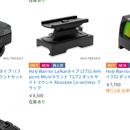
HOT
NEW
再入荷
HOT
NEW
IIIタイプ リフ
Holy Warrior LaRueタイプ LT751 Aim
Holy Warri
マウントセット
point Microマウント T1/T2 ダットサ
イクロ ダッ
イトマウント Absolute Co-witness ブ
￥7,700
ラック
残り2点 お
￥4,500
在庫あり