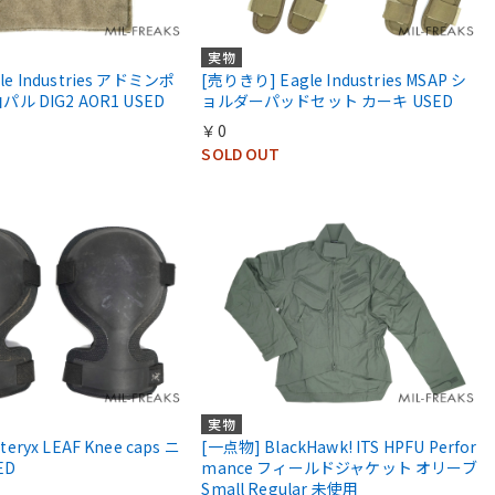
実物
le Industries アドミンポ
[売りきり] Eagle Industries MSAP シ
白パル DIG2 AOR1 USED
ョルダーパッドセット カーキ USED
￥0
SOLD OUT
実物
teryx LEAF Knee caps ニ
[一点物] BlackHawk! ITS HPFU Perfor
ED
mance フィールドジャケット オリーブ
Small Regular 未使用