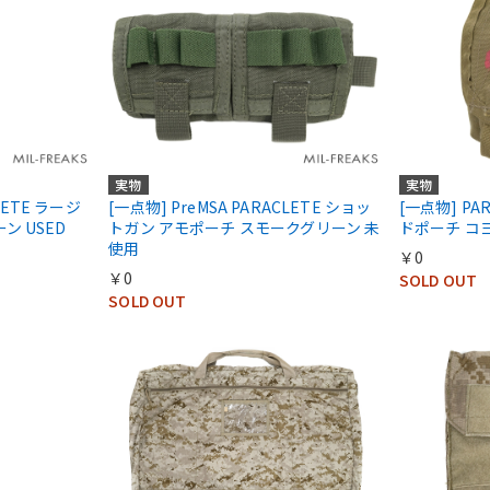
実物
実物
LETE ラージ
[一点物] PreMSA PARACLETE ショッ
[一点物] P
ン USED
トガン アモポーチ スモークグリーン 未
ドポーチ コヨ
使用
￥0
￥0
SOLD OUT
SOLD OUT