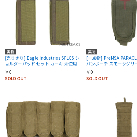
実物
実物
[売りきり] Eagle Industries SFLCS シ
[一点物] PreMSA PARAC
ョルダーパッド セット カーキ 未使用
バンポーチ スモークグリー
￥0
￥0
SOLD OUT
SOLD OUT