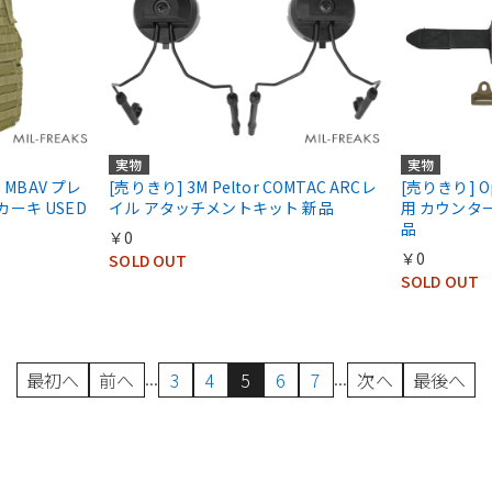
実物
実物
es MBAV プレ
[売りきり] 3M Peltor COMTAC ARCレ
[売りきり] O
 カーキ USED
イル アタッチメントキット 新品
用 カウンター
品
￥0
￥0
SOLD OUT
SOLD OUT
...
...
最初へ
前へ
3
4
5
6
7
次へ
最後へ