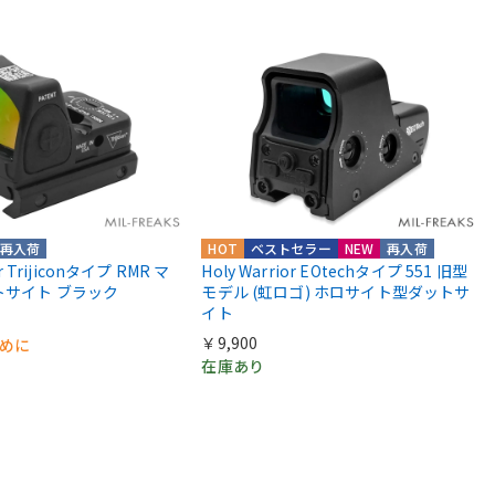
再入荷
HOT
ベストセラー
NEW
再入荷
or Trijiconタイプ RMR マ
Holy Warrior EOtechタイプ 551 旧型
トサイト ブラック
モデル (虹ロゴ) ホロサイト型ダットサ
イト
￥9,900
早めに
在庫あり