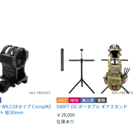
HOT
NEW
再入荷
実物
ior WILCOXタイプ CompM2
SWIFT OG ポータブル ギアスタンド
ント 経30mm
￥29,000
在庫あり