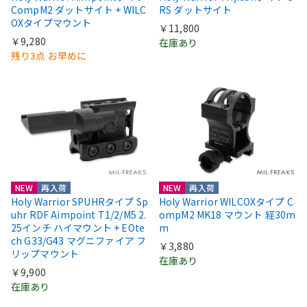
CompM2 ダットサイト + WILC
RS ダットサイト
OXタイプマウント
￥11,800
￥9,280
在庫あり
残り3点 お早めに
NEW
再入荷
NEW
再入荷
Holy Warrior SPUHRタイプ Sp
Holy Warrior WILCOXタイプ C
uhr RDF Aimpoint T1/2/M5 2.
ompM2 MK18 マウント 経30m
25インチ ハイマウント + EOte
m
ch G33/G43 マグニファイア フ
￥3,880
リップマウント
在庫あり
￥9,900
在庫あり