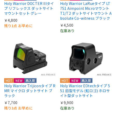
Holy Warrior DOCTER IIIタイ
Holy Warrior LaRueタイプ LT
プ リフレックス ダットサイト
751 Aimpoint Microマウント
マウントセット グレー
T1/T2 ダットサイトマウント A
bsolute Co-witness ブラック
￥4,800
￥4,500
残り1点 お早めに
在庫あり
HOT
NEW
再入荷
HOT
NEW
再入荷
Holy Warrior Trijiconタイプ R
Holy Warrior EOtechタイプ 5
MR マイクロ ダットサイト ブ
51 旧型モデル (虹ロゴ) ホロサ
ラック
イト型ダットサイト
￥7,700
￥9,900
残り3点 お早めに
在庫あり